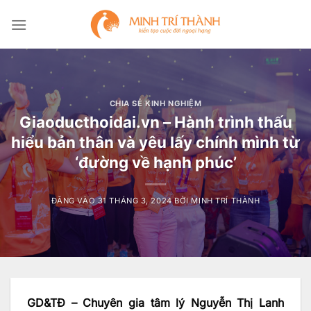
Bỏ
qua
nội
dung
CHIA SẺ KINH NGHIỆM
Giaoducthoidai.vn – Hành trình thấu
hiểu bản thân và yêu lấy chính mình từ
‘đường về hạnh phúc’
ĐĂNG VÀO
31 THÁNG 3, 2024
BỞI
MINH TRÍ THÀNH
GD&TĐ – Chuyên gia tâm lý Nguyễn Thị Lanh