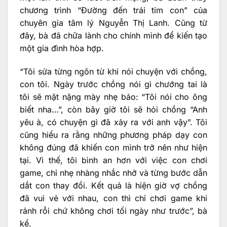
chương trình “Đường đến trái tim con” của
chuyên gia tâm lý Nguyễn Thị Lanh. Cũng từ
đây, bà đã chữa lành cho chính mình để kiến tạo
một gia đình hòa hợp.
“Tôi sửa từng ngôn từ khi nói chuyện với chồng,
con tôi. Ngày trước chồng nói gì chướng tai là
tôi sẽ mặt nặng mày nhẹ bảo: “Tôi nói cho ông
biết nha…”, còn bây giờ tôi sẽ hỏi chồng “Anh
yêu à, có chuyện gì đã xảy ra với anh vậy”. Tôi
cũng hiểu ra rằng những phương pháp dạy con
không đúng đã khiến con mình trở nên như hiện
tại. Vì thế, tôi bình an hơn với việc con chơi
game, chỉ nhẹ nhàng nhắc nhở và từng bước dẫn
dắt con thay đổi. Kết quả là hiện giờ vợ chồng
đã vui vẻ với nhau, con thì chỉ chơi game khi
rảnh rỗi chứ không chơi tối ngày như trước”, bà
kể.