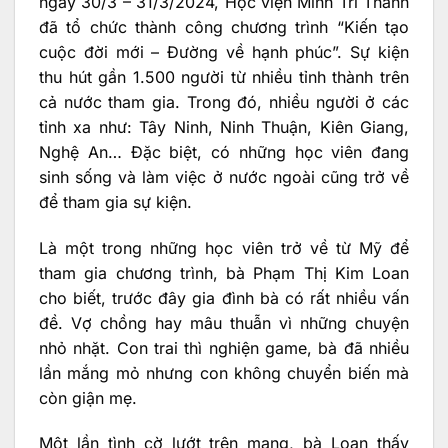
ngày 30/3 – 31/3/2024, Học viện Minh Trí Thành
đã tổ chức thành công chương trình “Kiến tạo
cuộc đời mới – Đường về hạnh phúc”. Sự kiện
thu hút gần 1.500 người từ nhiều tỉnh thành trên
cả nước tham gia. Trong đó, nhiều người ở các
tỉnh xa như: Tây Ninh, Ninh Thuận, Kiên Giang,
Nghệ An… Đặc biệt, có những học viên đang
sinh sống và làm việc ở nước ngoài cũng trở về
để tham gia sự kiện.
Là một trong những học viên trở về từ Mỹ để
tham gia chương trình, bà Phạm Thị Kim Loan
cho biết, trước đây gia đình bà có rất nhiều vấn
đề. Vợ chồng hay mâu thuẫn vì những chuyện
nhỏ nhặt. Con trai thì nghiện game, bà đã nhiều
lần mắng mỏ nhưng con không chuyển biến mà
còn giận mẹ.
Một lần tình cờ lướt trên mạng, bà Loan thấy