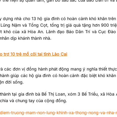
xây dựng nhà cho 13 hộ gia đình có hoàn cảnh khó khăn trên
ũng Nặm và Tổng Cọt, tổng trị giá quà tặng hơn 900 tri
ợt khó của xã Hòa An. Lãnh đạo Báo Dân Trí và Cục Đào 
nhân dịp khánh thành nhà.
trợ 10 trẻ mồ côi tại tỉnh Lào Cai
và các đơn vị đồng hành phát động mang ý nghĩa thiết thực
thành giúp các hộ gia đình có hoàn cảnh đặc biệt khó khăn
iện đời sống.
 thành tại gia đình bà Bế Thị Loan, xóm 3 Bế Triều, xã Hòa
chia và chung tay của cộng đồng.
-diem-truong-mam-non-lung-khinh-xa-thong-nong-va-nha-n