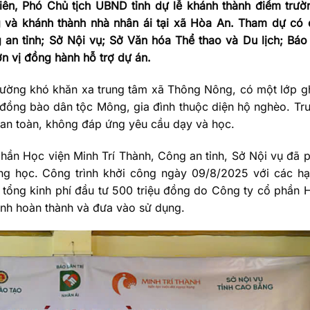
iên, Phó Chủ tịch UBND tỉnh dự lễ khánh thành điểm trư
và khánh thành nhà nhân ái tại xã Hòa An. Tham dự có đ
n tỉnh; Sở Nội vụ; Sở Văn hóa Thể thao và Du lịch; Báo 
n vị đồng hành hỗ trợ dự án.
rường khó khăn xa trung tâm xã Thông Nông, có một lớp 
em đồng bào dân tộc Mông, gia đình thuộc diện hộ nghèo. Tr
 an toàn, không đáp ứng yêu cầu dạy và học.
hần Học viện Minh Trí Thành, Công an tỉnh, Sở Nội vụ đã 
ờng học. Công trình khởi công ngày 09/8/2025 với các h
, tổng kinh phí đầu tư 500 triệu đồng do Công ty cổ phần 
trình hoàn thành và đưa vào sử dụng.