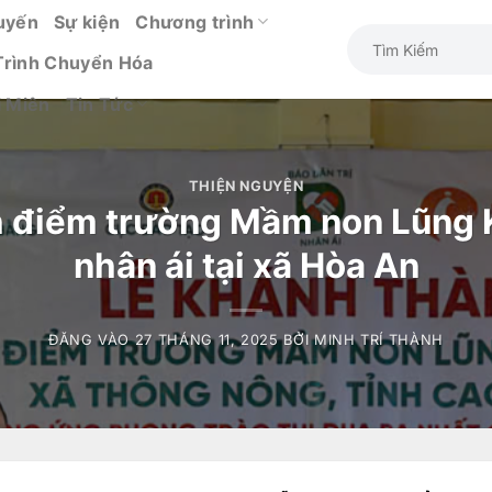
uyến
Sự kiện
Chương trình
Trình Chuyển Hóa
i Miên
Tin Tức
THIỆN NGUYỆN
 điểm trường Mầm non Lũng 
nhân ái tại xã Hòa An
ĐĂNG VÀO
27 THÁNG 11, 2025
BỞI
MINH TRÍ THÀNH