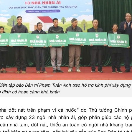
ên tập báo Dân trí Phạm Tuấn Anh trao hỗ trợ kinh phí xây dựng
a đình có hoàn cảnh khó khăn
hà dột nát trên phạm vi cả nước” do Thủ tướng Chính p
trợ xây dựng 23 ngôi nhà nhân ái, góp phần giúp các hộ 
ăn nhà tạm, dột nát, thiếu an toàn có ngôi nhà khang tra
ày thể hiện sự quan tâm, gắn bó sâu sắc của Báo Dân trí và