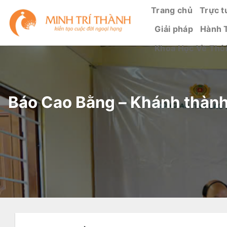
Bỏ
Trang chủ
Trực t
qua
Giải pháp
Hành 
nội
dung
Khoa Học Về Thô
Báo Cao Bằng – Khánh thành