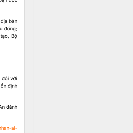
 địa bàn
ệu đồng;
tạo, Bộ
 đối với
 ổn định
 An đánh
han-ai-