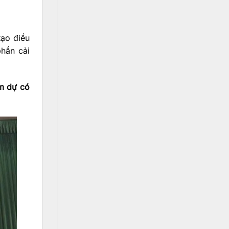
tạo điều
phần cải
am dự có