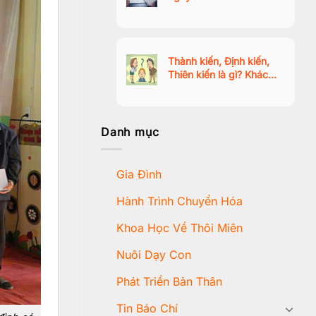
vượt qua trạng thái thờ
ơ, mất động lực
Thành kiến, Định kiến,
Thiên kiến là gì? Khác
nhau như thế nào?
Danh mục
Gia Đình
Hành Trình Chuyển Hóa
Khoa Học Về Thôi Miên
Nuôi Dạy Con
Phát Triển Bản Thân
Tin Báo Chí