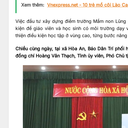
Xem thêm:
Vnexpress.net - 10 trẻ mồ côi Lào Ca
Việc đầu tư xây dựng điểm trường Mầm non Lũng Khỉ
kiện để giáo viên và học sinh có môi trường dạy 
thiện điều kiện học tập ở vùng cao, từng bước nâng
Chiều cùng ngày, tại xã Hòa An, Báo Dân Trí phối 
đồng chí Hoàng Văn Thạch, Tỉnh ủy viên, Phó Chủ t