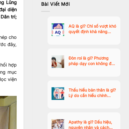
ờng Lũng
Bài Viết Mới
ại diện
Dân trí;
AQ là gì? Chỉ số vượt khó
quyết định khả năng
ghép cho
thành công trong thời đại
AI
ước đây,
Đòn roi là gì? Phương
pháp dạy con không đòn
phối hợp
roi tích cực, giúp trẻ hợp
ạng mục
tác tự nhiên
Học viện
Thấu hiểu bản thân là gì?
Lý do cần hiểu chính
mình? Ý nghĩa và cách
thực hiện
Apathy là gì? Dấu hiệu,
nguyên nhân và cách