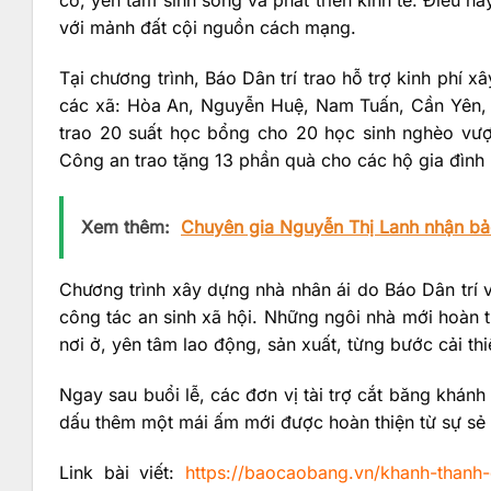
với mảnh đất cội nguồn cách mạng.
Tại chương trình, Báo Dân trí trao hỗ trợ kinh phí 
các xã: Hòa An, Nguyễn Huệ, Nam Tuấn, Cần Yên, L
trao 20 suất học bổng cho 20 học sinh nghèo vư
Công an trao tặng 13 phần quà cho các hộ gia đình 
Xem thêm:
Chuyên gia Nguyễn Thị Lanh nhận bảo 
Chương trình xây dựng nhà nhân ái do Báo Dân trí 
công tác an sinh xã hội. Những ngôi nhà mới hoàn 
nơi ở, yên tâm lao động, sản xuất, từng bước cải th
Ngay sau buổi lễ, các đơn vị tài trợ cắt băng khánh
dấu thêm một mái ấm mới được hoàn thiện từ sự sẻ 
Link bài viết:
https://baocaobang.vn/khanh-thanh