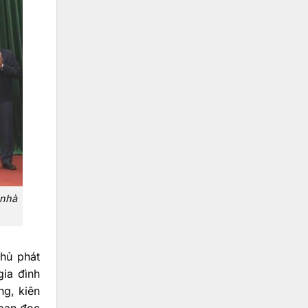
 nhà
hủ phát
gia đình
ng, kiên
 bạn đọc