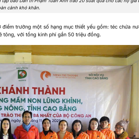
tập báo Dân trí Phạm Tuấn Anh trao 20 suất quà cho các hộ gia 
àn cảnh khó khăn.
ợ điểm trường một số hạng mục thiết yếu gồm: téc chứa n
 tông, với tổng kinh phí gần 50 triệu đồng.