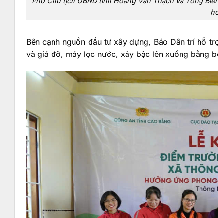
Phó Chủ tịch UBND tỉnh Hoàng Văn Thạch và Tổng Biên 
ho
Bên cạnh nguồn đầu tư xây dựng, Báo Dân trí hỗ tr
và giá đỡ, máy lọc nước, xây bậc lên xuống bằng bê