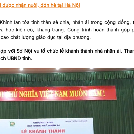
i được nhận nuôi, đón hè tại Hà Nội
nh lan tỏa tinh thần sẻ chia, nhân ái trong cộng đồng, 
và học kiên cố, khang trang. Công trình hoàn thành góp 
 cao chất lượng giáo dục tại địa phương.
hợp với Sở Nội vụ tổ chức lễ khánh thành nhà nhân ái. Th
ịch UBND tỉnh.