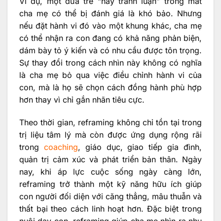
Ví dụ, một đứa trẻ “hay tranh luận” trong mắt
cha mẹ có thể bị đánh giá là khó bảo. Nhưng
nếu đặt hành vi đó vào một khung khác, cha mẹ
có thể nhận ra con đang có khả năng phản biện,
dám bày tỏ ý kiến và có nhu cầu được tôn trọng.
Sự thay đổi trong cách nhìn này không có nghĩa
là cha mẹ bỏ qua việc điều chỉnh hành vi của
con, mà là họ sẽ chọn cách đồng hành phù hợp
hơn thay vì chỉ gắn nhãn tiêu cực.
Theo thời gian, reframing không chỉ tồn tại trong
trị liệu tâm lý mà còn được ứng dụng rộng rãi
trong
coaching
, giáo dục, giao tiếp gia đình,
quản trị cảm xúc và phát triển bản thân. Ngày
nay, khi áp lực cuộc sống ngày càng lớn,
reframing trở thành một kỹ năng hữu ích giúp
con người đối diện với căng thẳng, mâu thuẫn và
thất bại theo cách linh hoạt hơn. Đặc biệt trong
nuôi dạy con, reframing giúp cha mẹ nhìn ra nhu