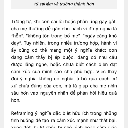
từ sai lầm và trưởng thành hơn
Tương tự, khi con cãi lời hoặc phản ứng gay gắt,
cha mẹ thường dễ gán cho hành vi đó ý nghĩa là
“hỗn”, “không tôn trọng bố mẹ”, “ngày càng khó
dạy”. Tuy nhiên, trong nhiều trường hợp, hành vi
ấy cũng có thể mang một ý nghĩa khác: con
đang cảm thấy bị ép buộc, đang có nhu cầu
được lắng nghe, hoặc chưa biết cách diễn đạt
cảm xúc của mình sao cho phù hợp. Việc thay
đổi ý nghĩa không có nghĩa là bỏ qua cách cư
xử chưa đúng của con, mà là giúp cha mẹ nhìn
sâu hơn vào nguyên nhân để phản hồi hiệu quả
hơn.
Reframing ý nghĩa đặc biệt hữu ích trong những
tình huống dễ tạo ra cảm xúc mạnh như thất bại,
xung đột, bị từ chối, bị phê bình hoặc cảm giác