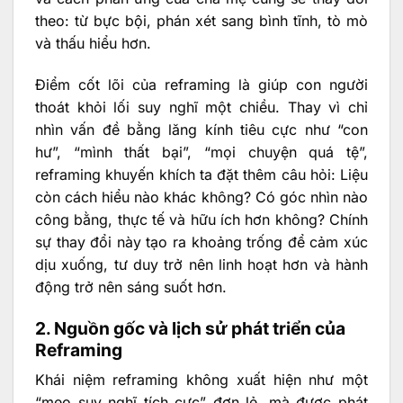
theo: từ bực bội, phán xét sang bình tĩnh, tò mò
và thấu hiểu hơn.
Điểm cốt lõi của reframing là giúp con người
thoát khỏi lối suy nghĩ một chiều. Thay vì chỉ
nhìn vấn đề bằng lăng kính tiêu cực như “con
hư”, “mình thất bại”, “mọi chuyện quá tệ”,
reframing khuyến khích ta đặt thêm câu hỏi: Liệu
còn cách hiểu nào khác không? Có góc nhìn nào
công bằng, thực tế và hữu ích hơn không? Chính
sự thay đổi này tạo ra khoảng trống để cảm xúc
dịu xuống, tư duy trở nên linh hoạt hơn và hành
động trở nên sáng suốt hơn.
2. Nguồn gốc và lịch sử phát triển của
Reframing
Khái niệm reframing không xuất hiện như một
“mẹo suy nghĩ tích cực” đơn lẻ, mà được phát