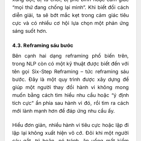
“mọi thứ đang chống lại mình”. Khi biết đổi cách
diễn giải, ta sẽ bớt mắc kẹt trong cảm giác tiêu
cực và có nhiều cơ hội lựa chọn một phản ứng
sáng suốt hơn.
4.3. Reframing sáu bước
Bên cạnh hai dạng reframing phổ biến trên,
trong NLP còn có một kỹ thuật được biết đến với
tên gọi Six-Step Reframing – tức reframing sáu
bước. Đây là một quy trình được xây dựng để
giúp một người thay đổi hành vi không mong
muốn bằng cách tìm hiểu nhu cầu hoặc “ý định
tích cực” ẩn phía sau hành vi đó, rồi tìm ra cách
mới lành mạnh hơn để đáp ứng nhu cầu ấy.
Hiểu đơn giản, nhiều hành vi tiêu cực hoặc lặp đi
lặp lại không xuất hiện vô cớ. Đôi khi một người
cáu gắt, trì hoãn, né tránh, ăn uống mất kiểm