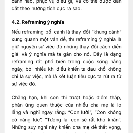
cảnh nào, phục vụ điều gì, và có thể được dẫn
dắt theo hướng tích cực ra sao.
4.2. Reframing ý nghĩa
Nếu reframing bối cảnh là thay đổi “khung cảnh”
xung quanh một vấn đề, thì reframing ý nghĩa là
giữ nguyên sự việc đó nhưng thay đổi cách diễn
giải và ý nghĩa mà ta gán cho nó. Đây là dạng
reframing rất phổ biến trong cuộc sống hằng
ngày, bởi nhiều khi điều khiến ta đau khổ không
chỉ là sự việc, mà là kết luận tiêu cực ta rút ra từ
sự việc đó.
Chẳng hạn, khi con thi trượt hoặc điểm thấp,
phản ứng quen thuộc của nhiều cha mẹ là lo
lắng và nghĩ ngay rằng: “Con lười”, “Con không
có năng lực”, “Tương lai con sẽ rất khó khăn”.
Những suy nghĩ này khiến cha mẹ dễ thất vọng,