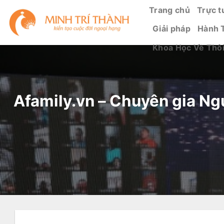
Bỏ
Trang chủ
Trực t
qua
Giải pháp
Hành 
nội
dung
Khoa Học Về Thô
Afamily.vn – Chuyên gia Ng