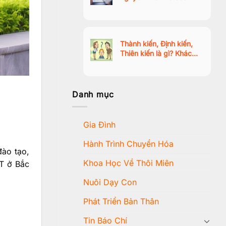
vượt qua trạng thái thờ
ơ, mất động lực
Thành kiến, Định kiến,
Thiên kiến là gì? Khác
nhau như thế nào?
Danh mục
Gia Đình
Hành Trình Chuyển Hóa
đào tạo,
Khoa Học Về Thôi Miên
PT ở Bắc
Nuôi Dạy Con
Phát Triển Bản Thân
Tin Báo Chí