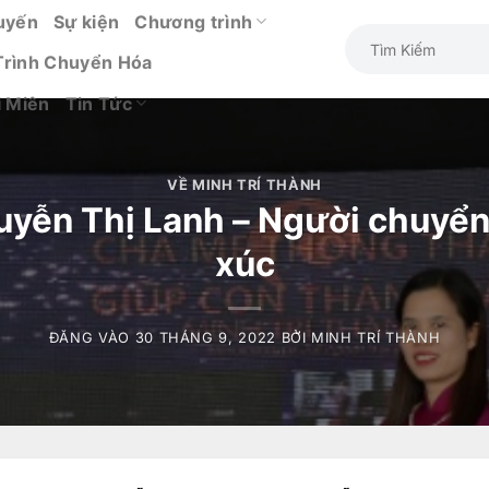
uyến
Sự kiện
Chương trình
Trình Chuyển Hóa
i Miên
Tin Tức
VỀ MINH TRÍ THÀNH
uyễn Thị Lanh – Người chuyển
xúc
ĐĂNG VÀO
30 THÁNG 9, 2022
BỞI
MINH TRÍ THÀNH