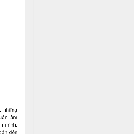
úp những
muốn làm
nh mình,
 dẫn đến