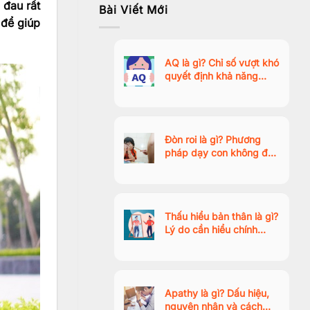
 đau rất
Bài Viết Mới
 để giúp
AQ là gì? Chỉ số vượt khó
quyết định khả năng
thành công trong thời đại
AI
Đòn roi là gì? Phương
pháp dạy con không đòn
roi tích cực, giúp trẻ hợp
tác tự nhiên
Thấu hiểu bản thân là gì?
Lý do cần hiểu chính
mình? Ý nghĩa và cách
thực hiện
Apathy là gì? Dấu hiệu,
nguyên nhân và cách