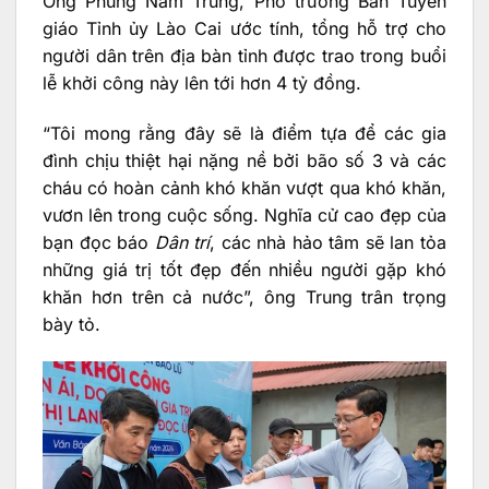
Ông Phùng Nam Trung, Phó trưởng Ban Tuyên
giáo Tỉnh ủy Lào Cai ước tính, tổng hỗ trợ cho
người dân trên địa bàn tỉnh được trao trong buổi
lễ khởi công này lên tới hơn 4 tỷ đồng.
“Tôi mong rằng đây sẽ là điểm tựa để các gia
đình chịu thiệt hại nặng nề bởi bão số 3 và các
cháu có hoàn cảnh khó khăn vượt qua khó khăn,
vươn lên trong cuộc sống. Nghĩa cử cao đẹp của
bạn đọc báo
Dân trí
, các nhà hảo tâm sẽ lan tỏa
những giá trị tốt đẹp đến nhiều người gặp khó
khăn hơn trên cả nước”, ông Trung trân trọng
bày tỏ.