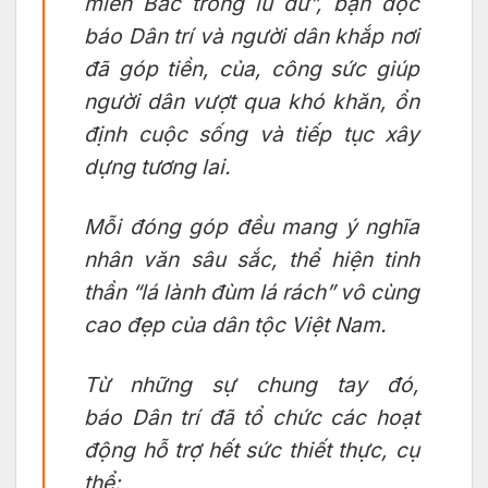
miền Bắc trong lũ dữ”, bạn đọc
báo
Dân trí
và người dân khắp nơi
đã góp tiền, của, công sức giúp
người dân vượt qua khó khăn, ổn
định cuộc sống và tiếp tục xây
dựng tương lai.
Mỗi đóng góp đều mang ý nghĩa
nhân văn sâu sắc, thể hiện tinh
thần “lá lành đùm lá rách” vô cùng
cao đẹp của dân tộc Việt Nam.
Từ những sự chung tay đó,
báo
Dân trí
đã tổ chức các hoạt
động hỗ trợ hết sức thiết thực, cụ
thể: