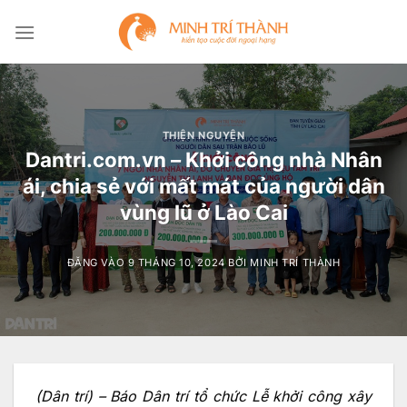
Bỏ
qua
nội
dung
THIỆN NGUYỆN
Dantri.com.vn – Khởi công nhà Nhân
ái, chia sẻ với mất mát của người dân
vùng lũ ở Lào Cai
ĐĂNG VÀO
9 THÁNG 10, 2024
BỞI
MINH TRÍ THÀNH
(Dân trí) – Báo Dân trí tổ chức Lễ khởi công xây