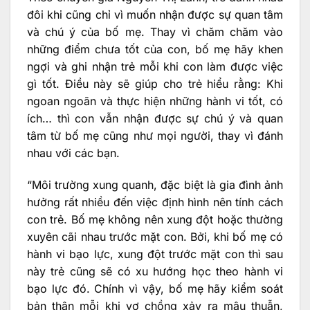
đôi khi cũng chỉ vì muốn nhận được sự quan tâm
và chú ý của bố mẹ. Thay vì chăm chăm vào
những điểm chưa tốt của con, bố mẹ hãy khen
ngợi và ghi nhận trẻ mỗi khi con làm được việc
gì tốt. Điều này sẽ giúp cho trẻ hiểu rằng: Khi
ngoan ngoãn và thực hiện những hành vi tốt, có
ích… thì con vẫn nhận được sự chú ý và quan
tâm từ bố mẹ cũng như mọi người, thay vì đánh
nhau với các bạn.
“Môi trường xung quanh, đặc biệt là gia đình ảnh
hưởng rất nhiều đến việc định hình nên tính cách
con trẻ. Bố mẹ không nên xung đột hoặc thường
xuyên cãi nhau trước mặt con. Bởi, khi bố mẹ có
hành vi bạo lực, xung đột trước mặt con thì sau
này trẻ cũng sẽ có xu hướng học theo hành vi
bạo lực đó. Chính vì vậy, bố mẹ hãy kiểm soát
bản thân mỗi khi vợ chồng xảy ra mâu thuẫn,