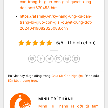
can-trang-bi-giup-con-giai-quyet-xung-
dot-post679453.html
https://afamily.vn/ky-nang-ung-xu-can-
trang-bi-giup-con-giai-quyet-xung-dot-
20240419082325088.chn
5/5 - (1 bình chọn)
Bài viết này được đăng trong
Chia Sẻ Kinh Nghiệm
. Đánh dấu
liên kết thường trực
.
MINH TRÍ THÀNH
Minh Trí Thành ra đời từ tâm