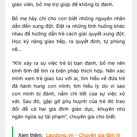
giáo viên, bố mẹ trợ giúp để không bị đánh.
Bố mẹ hãy chỉ cho con biết những nguyên nhân
dẫn đến xung đột. Đặt ra những tình huống khác
nhau để hướng dẫn trẻ cách giải quyết xung đột:
Học kỹ năng giao tiếp, ra quyết định, tự phòng
vệ…
“Khi xảy ra sự việc trẻ bị bạn đánh, bố mẹ nên
bình tĩnh để tìm ra biện pháp thích hợp. Nên xác
minh xem trẻ giao lưu với ai, tìm hiểu về đứa trẻ
đã hành hung con mình, tìm hiểu lý do vì sao
con mình bị đánh, nắm chi tiết của sự việc xô
xát. Sau đó, gặp gỡ phụ huynh của trẻ đó trao
đổi để cả hai gia đình giáo dục, khuyên nhủ
ngăn ngừa sự tái phạm”, chuyên gia cho biết.
Xem thêm:
Laodong.vn - Chuyên gia tâm lý