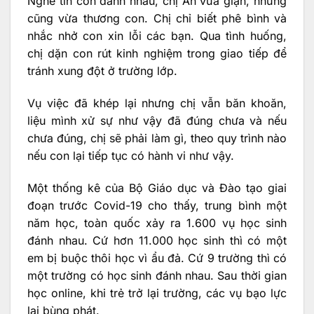
Nghe tin con đánh nhau, chị An vừa giận, nhưng
cũng vừa thương con. Chị chỉ biết phê bình và
nhắc nhở con xin lỗi các bạn. Qua tình huống,
chị dặn con rút kinh nghiệm trong giao tiếp để
tránh xung đột ở trường lớp.
Vụ việc đã khép lại nhưng chị vẫn băn khoăn,
liệu mình xử sự như vậy đã đúng chưa và nếu
chưa đúng, chị sẽ phải làm gì, theo quy trình nào
nếu con lại tiếp tục có hành vi như vậy.
Một thống kê của Bộ Giáo dục và Đào tạo giai
đoạn trước Covid-19 cho thấy, trung bình một
năm học, toàn quốc xảy ra 1.600 vụ học sinh
đánh nhau. Cứ hơn 11.000 học sinh thì có một
em bị buộc thôi học vì ẩu đả. Cứ 9 trường thì có
một trường có học sinh đánh nhau. Sau thời gian
học online, khi trẻ trở lại trường, các vụ bạo lực
lại bùng phát.