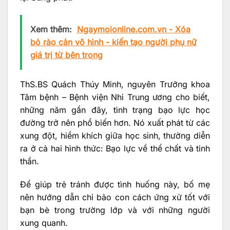
Xem thêm:
Ngaymoionline.com.vn - Xóa
bỏ rào cản vô hình - kiến tạo người phụ nữ
giá trị từ bên trong
ThS.BS Quách Thúy Minh, nguyên Trưởng khoa
Tâm bệnh – Bệnh viện Nhi Trung ương cho biết,
những năm gần đây, tình trạng bạo lực học
đường trở nên phổ biến hơn. Nó xuất phát từ các
xung đột, hiềm khích giữa học sinh, thường diễn
ra ở cả hai hình thức: Bạo lực về thể chất và tinh
thần.
Để giúp trẻ tránh được tình huống này, bố mẹ
nên hướng dẫn chỉ bảo con cách ứng xử tốt với
bạn bè trong trường lớp và với những người
xung quanh.