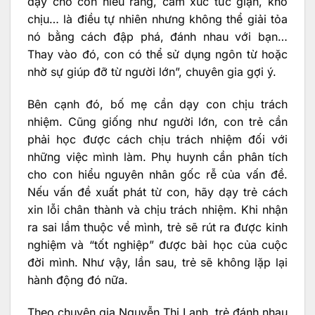
dạy cho con hiểu rằng, cảm xúc tức giận, khó
chịu… là điều tự nhiên nhưng không thể giải tỏa
nó bằng cách đập phá, đánh nhau với bạn…
Thay vào đó, con có thể sử dụng ngôn từ hoặc
nhờ sự giúp đỡ từ người lớn”, chuyên gia gợi ý.
Bên cạnh đó, bố mẹ cần dạy con chịu trách
nhiệm. Cũng giống như người lớn, con trẻ cần
phải học được cách chịu trách nhiệm đối với
những việc mình làm. Phụ huynh cần phân tích
cho con hiểu nguyên nhân gốc rễ của vấn đề.
Nếu vấn đề xuất phát từ con, hãy dạy trẻ cách
xin lỗi chân thành và chịu trách nhiệm. Khi nhận
ra sai lầm thuộc về mình, trẻ sẽ rút ra được kinh
nghiệm và “tốt nghiệp” được bài học của cuộc
đời mình. Như vậy, lần sau, trẻ sẽ không lặp lại
hành động đó nữa.
Theo chuyên gia Nguyễn Thị Lanh, trẻ đánh nhau