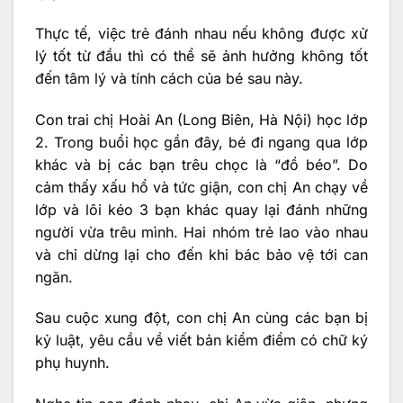
Thực tế, việc trẻ đánh nhau nếu không được xử
lý tốt từ đầu thì có thể sẽ ảnh hưởng không tốt
đến tâm lý và tính cách của bé sau này.
Con trai chị Hoài An (Long Biên, Hà Nội) học lớp
2. Trong buổi học gần đây, bé đi ngang qua lớp
khác và bị các bạn trêu chọc là “đồ béo”. Do
cảm thấy xấu hổ và tức giận, con chị An chạy về
lớp và lôi kéo 3 bạn khác quay lại đánh những
người vừa trêu mình. Hai nhóm trẻ lao vào nhau
và chỉ dừng lại cho đến khi bác bảo vệ tới can
ngăn.
Sau cuộc xung đột, con chị An cùng các bạn bị
kỷ luật, yêu cầu về viết bản kiểm điểm có chữ ký
phụ huynh.