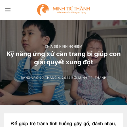
Bỏ
qua
nội
dung
CHIA SẺ KINH NGHIỆM
Kỹ năng ứng xử cần trang bị giúp con
giải quyết xung đột
ĐĂNG VÀO
20 THÁNG 4, 2024
BỞI
MINH TRÍ THÀNH
Để giúp trẻ tránh tình huống gây gổ, đánh nhau,