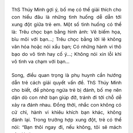
ThS Thúy Minh gợi ý, bố mẹ có thể giải thích cho
con hiểu đâu là những tình huống dễ dẫn tới
xung đột giữa trẻ em. Một số tình huống có thể
là: Trêu chọc bạn bằng hình ảnh: Vẽ biếm họa,
bĩu môi với bạn…; Trêu chọc bằng lời lẽ không
văn hóa hoặc nói xấu bạn; Có những hành vi thô
bạo do vô tình hay cố ý…; Không nói xin lỗi khi
vô tình va chạm với bạn…
Song, điều quan trọng là phụ huynh cần hướng
dẫn trẻ cách giải quyết vấn đề. ThS Thúy Minh
cho biết, để phòng ngừa trẻ bị đánh, bố mẹ nên
dặn dò con nhờ bạn giúp đỡ, tránh đi tới chỗ dễ
xảy ra đánh nhau. Đồng thời, nhắc con không có
cử chỉ, hành vi khiêu khích bạn khác, không
đánh lại. Trong trường hợp xung đột, trẻ có thể
nói: “Bạn thôi ngay đi, nếu không, tôi sẽ mách