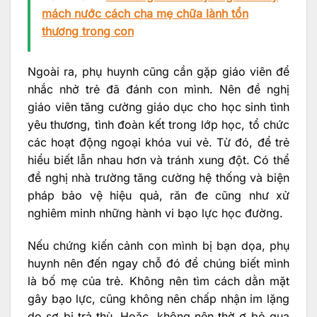
mách nước cách cha mẹ chữa lành tổn
thương trong con
Ngoài ra, phụ huynh cũng cần gặp giáo viên để
nhắc nhở trẻ đã đánh con mình. Nên đề nghị
giáo viên tăng cường giáo dục cho học sinh tình
yêu thương, tình đoàn kết trong lớp học, tổ chức
các hoạt động ngoại khóa vui vẻ. Từ đó, để trẻ
hiểu biết lẫn nhau hơn và tránh xung đột. Có thể
đề nghị nhà trường tăng cường hệ thống và biện
pháp bảo vệ hiệu quả, răn đe cũng như xử
nghiêm minh những hành vi bạo lực học đường.
Nếu chứng kiến cảnh con mình bị bạn dọa, phụ
huynh nên đến ngay chỗ đó để chúng biết mình
là bố mẹ của trẻ. Không nên tìm cách dằn mặt
gây bạo lực, cũng không nên chấp nhận im lặng
do sợ bị trả thù. Hoặc, không nên thờ ơ bỏ qua