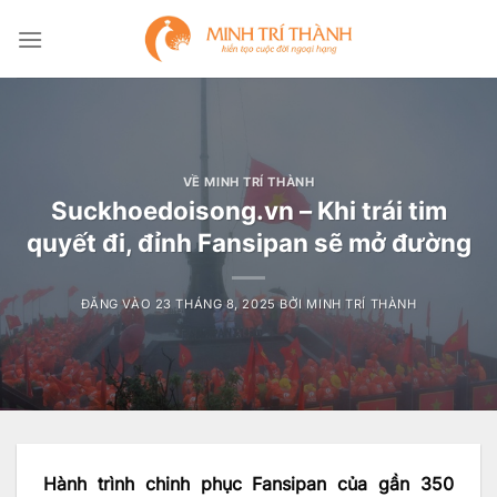
Bỏ
qua
nội
dung
VỀ MINH TRÍ THÀNH
Suckhoedoisong.vn – Khi trái tim
quyết đi, đỉnh Fansipan sẽ mở đường
ĐĂNG VÀO
23 THÁNG 8, 2025
BỞI
MINH TRÍ THÀNH
Hành trình chinh phục Fansipan của gần 350