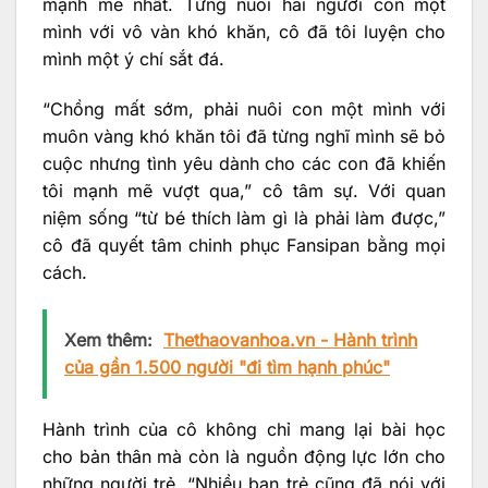
mạnh mẽ nhất. Từng nuôi hai người con một
mình với vô vàn khó khăn, cô đã tôi luyện cho
mình một ý chí sắt đá.
“Chồng mất sớm, phải nuôi con một mình với
muôn vàng khó khăn tôi đã từng nghĩ mình sẽ bỏ
cuộc nhưng tình yêu dành cho các con đã khiến
tôi mạnh mẽ vượt qua,” cô tâm sự. Với quan
niệm sống “từ bé thích làm gì là phải làm được,”
cô đã quyết tâm chinh phục Fansipan bằng mọi
cách.
Xem thêm:
Thethaovanhoa.vn - Hành trình
của gần 1.500 người "đi tìm hạnh phúc"
Hành trình của cô không chỉ mang lại bài học
cho bản thân mà còn là nguồn động lực lớn cho
những người trẻ. “Nhiều bạn trẻ cũng đã nói với