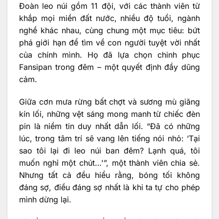
Đoàn leo núi gồm 11 đội, với các thành viên từ
khắp mọi miền đất nước, nhiều độ tuổi, ngành
nghề khác nhau, cùng chung một mục tiêu: bứt
phá giới hạn để tìm về con người tuyệt vời nhất
của chính mình. Họ đã lựa chọn chinh phục
Fansipan trong đêm – một quyết định đầy dũng
cảm.
Giữa cơn mưa rừng bất chợt và sương mù giăng
kín lối, những vệt sáng mong manh từ chiếc đèn
pin là niềm tin duy nhất dẫn lối. “Đã có những
lúc, trong tâm trí sẽ vang lên tiếng nói nhỏ: ‘Tại
sao tôi lại đi leo núi ban đêm? Lạnh quá, tôi
muốn nghỉ một chút…'”, một thành viên chia sẻ.
Nhưng tất cả đều hiểu rằng, bóng tối không
đáng sợ, điều đáng sợ nhất là khi ta tự cho phép
mình dừng lại.