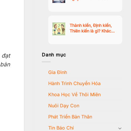
vượt qua trạng thái thờ
ơ, mất động lực
Thành kiến, Định kiến,
Thiên kiến là gì? Khác
nhau như thế nào?
Danh mục
 đạt
 bản
Gia Đình
Hành Trình Chuyển Hóa
Khoa Học Về Thôi Miên
Nuôi Dạy Con
Phát Triển Bản Thân
Tin Báo Chí