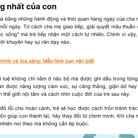
ng nhất của con
uả bằng những hành động và thói quen hàng ngày của cha
ỗi ngày. Từ cách cha mẹ giao tiếp, giải quyết mâu thuẫn
ọc sống” mà trẻ tiếp nhận một cách tự nhiên. Chính vì vậy,
ời khuyên hay sự răn dạy nào.
minh và tỏa sáng: Mẫu hình bạn nên biết
í tuệ không chỉ nằm ở não bộ mà được ghi dấu trong từng
ận được năng lượng cảm xúc, sự căng thẳng, giận dữ hay
thế giới nội tâm và cách nhìn cuộc đời của trẻ sau này.
đổ lỗi cho hoàn cảnh, trẻ sẽ học được cách trốn tránh trá
ốn giúp con thành tài, hãy thay đổi từ chính mình. Khi cha
tự nhiên noi theo mà không cần ép buộc.