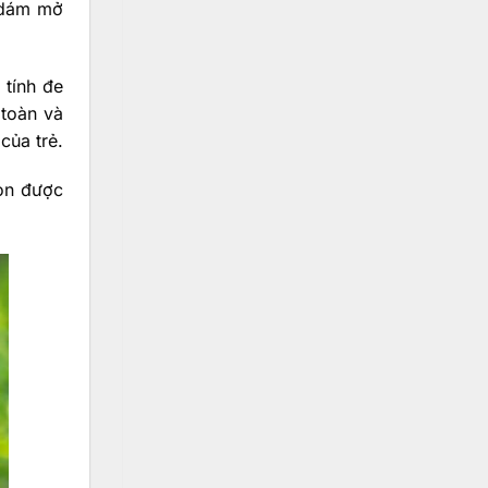
i dám mở
 tính đe
 toàn và
của trẻ.
con được