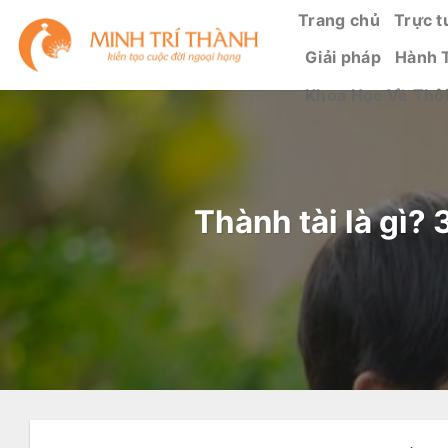
Bỏ
Trang chủ
Trực t
qua
Giải pháp
Hành 
nội
dung
Khoa Học Về Thô
Thành tài là gì?