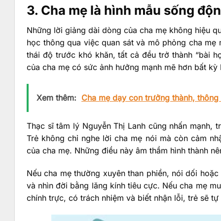
3. Cha mẹ là hình mẫu sống độ
Những lời giảng dài dòng của cha mẹ không hiệu q
học thông qua việc quan sát và mô phỏng cha mẹ m
thái độ trước khó khăn, tất cả đều trở thành “bài h
của cha mẹ có sức ảnh hưởng mạnh mẽ hơn bất kỳ l
Xem thêm:
Cha mẹ dạy con trưởng thành, thông 
Thạc sĩ tâm lý Nguyễn Thị Lanh cũng nhấn mạnh, tr
Trẻ không chỉ nghe lời cha mẹ nói mà còn cảm nh
của cha mẹ. Những điều này âm thầm hình thành nên 
Nếu cha mẹ thường xuyên than phiền, nói dối hoặc 
và nhìn đời bằng lăng kính tiêu cực. Nếu cha mẹ mu
chính trực, có trách nhiệm và biết nhận lỗi, trẻ sẽ 