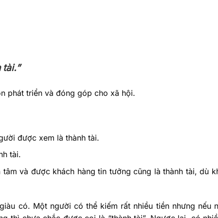
tài.”
on phát triển và đóng góp cho xã hội.
gười được xem là thành tài.
h tài.
 tâm và được khách hàng tin tưởng cũng là thành tài, dù 
 giàu có. Một người có thể kiếm rất nhiều tiền nhưng nếu 
g thì chưa chắc được coi là “thành tài”. Ngược lại, có nhi