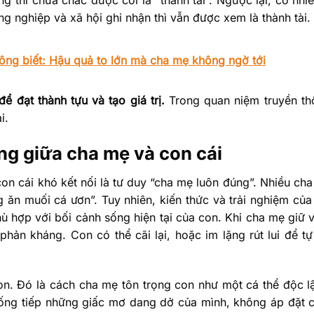
 nghiệp và xã hội ghi nhận thì vẫn được xem là thành tài.
ng biết: Hậu quả to lớn mà cha mẹ không ngờ tới
ể đạt thành tựu và tạo giá trị.
Trong quan niệm truyền th
i.
ọng giữa cha mẹ và con cái
on cái khó kết nối là tư duy “cha mẹ luôn đúng”. Nhiều ch
ăn muối cá ươn”. Tuy nhiên, kiến thức và trải nghiệm củ
 hợp với bối cảnh sống hiện tại của con. Khi cha mẹ giữ v
 phản kháng. Con có thể cãi lại, hoặc im lặng rút lui để t
n. Đó là cách cha mẹ tôn trọng con như một cá thể độc l
sống tiếp những giấc mơ dang dở của mình, không áp đặt 