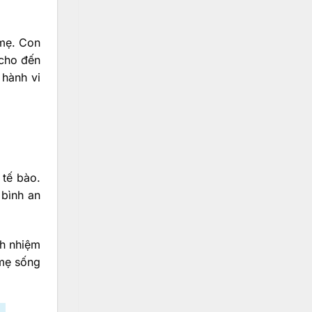
 mẹ. Con
 cho đến
 hành vi
 tế bào.
 bình an
ch nhiệm
 mẹ sống