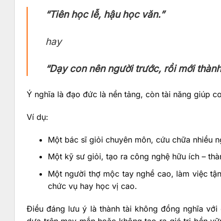
“Tiên học lễ, hậu học văn.”
hay
“Dạy con nên người trước, rồi mới thành 
Ý nghĩa là đạo đức là nền tảng, còn tài năng giúp c
Ví dụ:
Một bác sĩ giỏi chuyên môn, cứu chữa nhiều n
Một kỹ sư giỏi, tạo ra công nghệ hữu ích – thàn
Một người thợ mộc tay nghề cao, làm việc tận
chức vụ hay học vị cao.
Điều đáng lưu ý là thành tài không đồng nghĩa với
dựa trên may mắn hoặc không tạo ra giá trị bền vữn