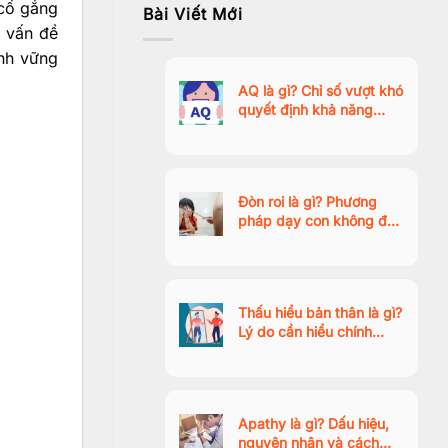
 cố gắng
Bài Viết Mới
, vấn đề
nh vững
AQ là gì? Chỉ số vượt khó
quyết định khả năng
thành công trong thời đại
AI
Đòn roi là gì? Phương
pháp dạy con không đòn
roi tích cực, giúp trẻ hợp
tác tự nhiên
Thấu hiểu bản thân là gì?
Lý do cần hiểu chính
mình? Ý nghĩa và cách
thực hiện
Apathy là gì? Dấu hiệu,
nguyên nhân và cách