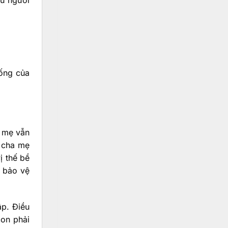
ống của
a mẹ vẫn
a cha mẹ
ị thế bề
ự bảo vệ
ập. Điều
con phải