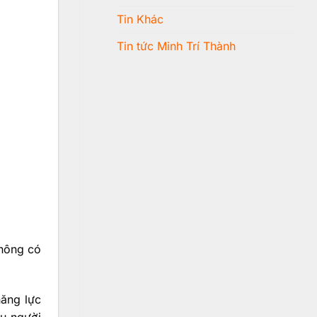
Tin Khác
Tin tức Minh Trí Thành
không có
năng lực
ều người