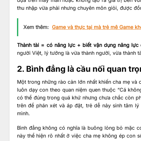
thu nhập vừa phải nhưng chuyên môn giỏi, được đồng
Xem thêm:
Game và thực tại mà trẻ mê Game khô
Thành tài = có năng lực + biết vận dụng năng lực đ
người Việt, lý tưởng là vừa thành người, vừa thành tà
2. Bình đẳng là cầu nối quan tr
Một trong những rào cản lớn nhất khiến cha mẹ và c
luôn dạy con theo quan niệm quen thuộc “Cá không 
có thể đúng trong quá khứ nhưng chưa chắc còn phù
trên để phán xét và áp đặt, trẻ dễ nảy sinh tâm lý
mình.
Bình đẳng không có nghĩa là buông lỏng bỏ mặc co
này thể hiện rõ nhất ở việc cha mẹ không ép con 