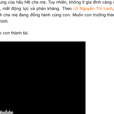
g của hầu hết cha mẹ. Tuy nhiên, không ít gia đình càng
ần, mất động lực và phản kháng. Theo
cô Nguyễn Thị Lanh
ch cha mẹ đang đồng hành cùng con. Muốn con trưởng thà
mình.
 con thành tài.