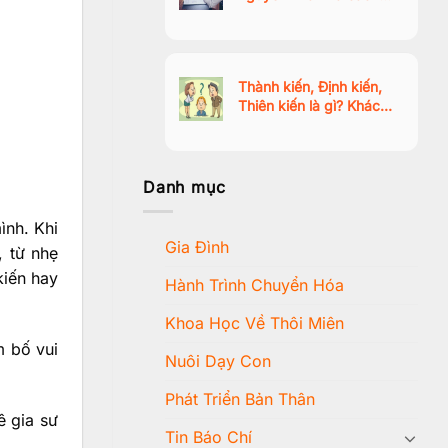
vượt qua trạng thái thờ
ơ, mất động lực
Thành kiến, Định kiến,
Thiên kiến là gì? Khác
nhau như thế nào?
Danh mục
ình. Khi
Gia Đình
, từ nhẹ
kiến hay
Hành Trình Chuyển Hóa
Khoa Học Về Thôi Miên
m bố vui
Nuôi Dạy Con
Phát Triển Bản Thân
ê gia sư
Tin Báo Chí