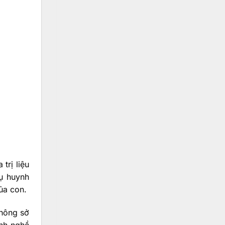
trị liệu
hụ huynh
ủa con.
không sở