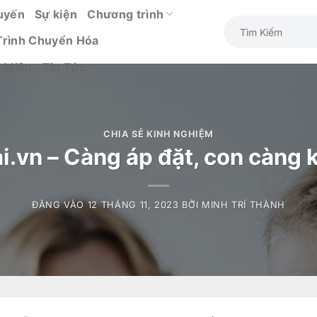
uyến
Sự kiện
Chương trình
Trình Chuyển Hóa
i Miên
Tin Tức
CHIA SẺ KINH NGHIỆM
i.vn – Càng áp đặt, con càng 
ĐĂNG VÀO
12 THÁNG 11, 2023
BỞI
MINH TRÍ THÀNH