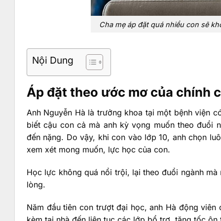
Cha mẹ áp đặt quá nhiều con sẽ kh
Nội Dung
Áp đặt theo ước mơ của chính 
Anh Nguyễn Hà là trưởng khoa tại một bệnh viện có
biết cậu con cả mà anh kỳ vọng muốn theo đuổi ng
đến nặng. Do vậy, khi con vào lớp 10, anh chọn lu
xem xét mong muốn, lực học của con.
Học lực không quá nổi trội, lại theo đuổi ngành mà
lòng.
Năm đầu tiên con trượt đại học, anh Hà động viên c
kèm tại nhà đến liên tục các lớp bổ trợ, tăng tốc ôn 