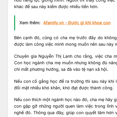
hữu năng lực giống mình. Người thì thấy công việc
khác để sau này kiếm được nhiều tiền hơn.
Xem thêm:
Afamily.vn - Được gì khi khoe con
Bên cạnh đó, cũng có cha mẹ trước đây do không 
được làm công việc mình mong muốn nên sau này mu
Chuyên gia Nguyễn Thị Lanh cho rằng, việc cha mẹ
Con học ngành cha mẹ muốn nhưng không đủ năng l
chí mất phương hướng, sa đà vào tệ nạn xã hội.
Nếu con cố gắng học để ra trường thì sau này kh
đối mặt nhiều khó khăn, khó đạt được thành công.
Nếu con thích một ngành học nào đó, cha mẹ hãy gi
con gặp gỡ những người quen làm việc trong lĩnh 
nghề đó. Thông qua đây, giúp con quyết tâm hơn 