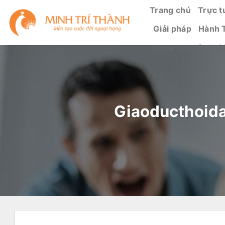
Bỏ
Trang chủ
Trực t
qua
Giải pháp
Hành 
nội
dung
Khoa Học Về Thô
Giaoducthoida