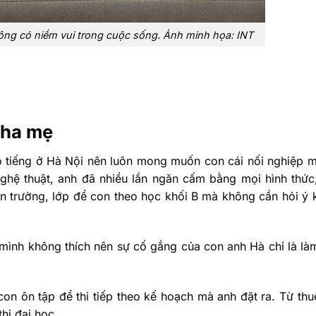
ông có niềm vui trong cuộc sống. Ảnh minh họa: INT
cha mẹ
 tiếng ở Hà Nội nên luôn mong muốn con cái nối nghiệp m
hệ thuật, anh đã nhiều lần ngăn cấm bằng mọi hình thức
ôn trường, lớp để con theo học khối B mà không cần hỏi ý 
 mình không thích nên sự cố gắng của con anh Hà chỉ là là
on ôn tập để thi tiếp theo kế hoạch mà anh đặt ra. Từ thu
thi đại học.