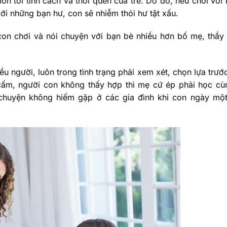
ớn tới tính cách và thói quen của trẻ. Do đó, nếu chơi với
ới những bạn hư, con sẽ nhiễm thói hư tật xấu.
 con chơi và nói chuyện với bạn bè nhiều hơn bố mẹ, thầy 
ều người, luôn trong tình trạng phải xem xét, chọn lựa trước
 cấm, người con không thấy hợp thì mẹ cứ ép phải học cù
chuyện không hiếm gặp ở các gia đình khi con ngày một