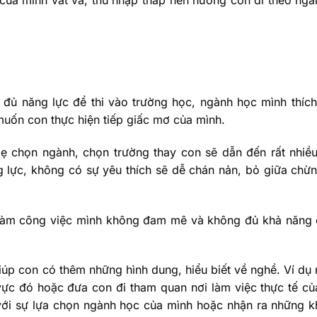
 của mình vất vả, thu nhập thấp nên hướng con đi theo ng
đủ năng lực để thi vào trường học, ngành học mình thíc
ốn con thực hiện tiếp giấc mơ của mình.
 chọn ngành, chọn trường thay con sẽ dẫn đến rất nhiều
ực, không có sự yêu thích sẽ dễ chán nản, bỏ giữa chừn
i làm công việc mình không đam mê và không đủ khả năng
úp con có thêm những hình dung, hiểu biết về nghề. Ví dụ
vực đó hoặc đưa con đi tham quan nơi làm việc thực tế c
với sự lựa chọn ngành học của mình hoặc nhận ra những 