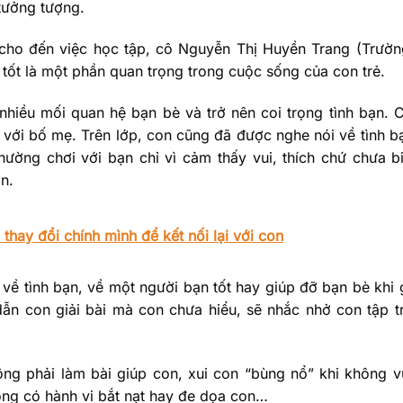
tưởng tượng.
 cho đến việc học tập, cô Nguyễn Thị Huyền Trang (Trườ
tốt là một phần quan trọng trong cuộc sống của con trẻ.
 nhiều mối quan hệ bạn bè và trở nên coi trọng tình bạn. 
 với bố mẹ. Trên lớp, con cũng đã được nghe nói về tình b
ường chơi với bạn chỉ vì cảm thấy vui, thích chứ chưa b
n.
thay đổi chính mình để kết nối lại với con
ề tình bạn, về một người bạn tốt hay giúp đỡ bạn bè khi
ẫn con giải bài mà con chưa hiểu, sẽ nhắc nhở con tập t
g phải làm bài giúp con, xui con “bùng nổ” khi không v
hông có hành vi bắt nạt hay đe dọa con…