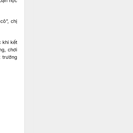
 bạn học
cô”, chị
 khi kết
ng, chơi
 trưởng