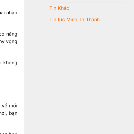
Tin Khác
hải nhập
Tin tức Minh Trí Thành
 có năng
 hy vọng
hị không
ý về mối
hơi, bạn