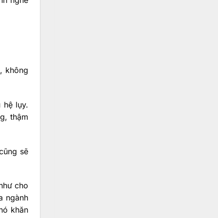
ành nghề
h, không
 hệ lụy.
g, thậm
 cũng sẽ
 như cho
ủa ngành
khó khăn