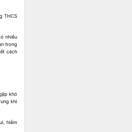
ng THCS
Có nhiều
ạn trong
iết cách
 gặp khó
rung khi
ui, hiềm