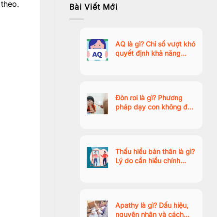
theo.
Bài Viết Mới
AQ là gì? Chỉ số vượt khó
quyết định khả năng
thành công trong thời đại
AI
Đòn roi là gì? Phương
pháp dạy con không đòn
roi tích cực, giúp trẻ hợp
tác tự nhiên
Thấu hiểu bản thân là gì?
Lý do cần hiểu chính
mình? Ý nghĩa và cách
thực hiện
Apathy là gì? Dấu hiệu,
nguyên nhân và cách