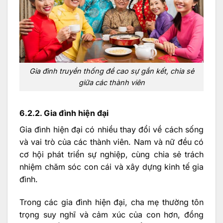
Gia đình truyền thống đề cao sự gắn kết, chia sẻ
giữa các thành viên
6.2.2. Gia đình hiện đại
Gia đình hiện đại có nhiều thay đổi về cách sống
và vai trò của các thành viên. Nam và nữ đều có
cơ hội phát triển sự nghiệp, cùng chia sẻ trách
nhiệm chăm sóc con cái và xây dựng kinh tế gia
đình.
Trong các gia đình hiện đại, cha mẹ thường tôn
trọng suy nghĩ và cảm xúc của con hơn, đồng