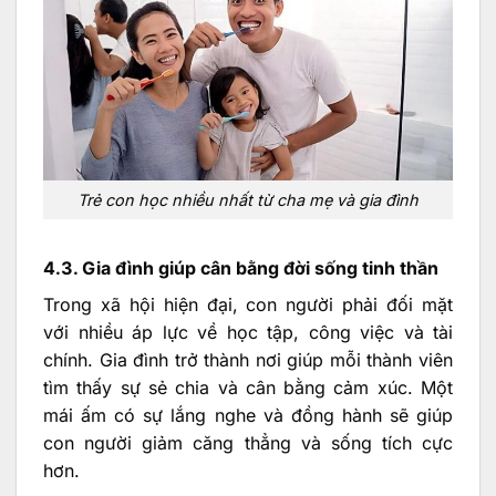
Trẻ con học nhiều nhất từ cha mẹ và gia đình
4.3. Gia đình giúp cân bằng đời sống tinh thần
Trong xã hội hiện đại, con người phải đối mặt
với nhiều áp lực về học tập, công việc và tài
chính. Gia đình trở thành nơi giúp mỗi thành viên
tìm thấy sự sẻ chia và cân bằng cảm xúc. Một
mái ấm có sự lắng nghe và đồng hành sẽ giúp
con người giảm căng thẳng và sống tích cực
hơn.