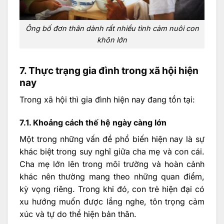
Ông bố đơn thân dành rất nhiều tình cảm nuôi con
khôn lớn
7. Thực trạng gia đình trong xã hội hiện
nay
Trong xã hội thì gia đình hiện nay đang tồn tại:
7.1. Khoảng cách thế hệ ngày càng lớn
Một trong những vấn đề phổ biến hiện nay là sự
khác biệt trong suy nghĩ giữa cha mẹ và con cái.
Cha mẹ lớn lên trong môi trường và hoàn cảnh
khác nên thường mang theo những quan điểm,
kỳ vọng riêng. Trong khi đó, con trẻ hiện đại có
xu hướng muốn được lắng nghe, tôn trọng cảm
xúc và tự do thể hiện bản thân.