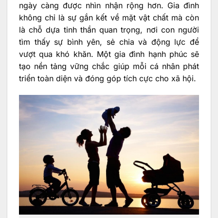
ngày càng được nhìn nhận rộng hơn. Gia đình
không chỉ là sự gắn kết về mặt vật chất mà còn
là chỗ dựa tinh thần quan trọng, nơi con người
tìm thấy sự bình yên, sẻ chia và động lực để
vượt qua khó khăn. Một gia đình hạnh phúc sẽ
tạo nền tảng vững chắc giúp mỗi cá nhân phát
triển toàn diện và đóng góp tích cực cho xã hội.