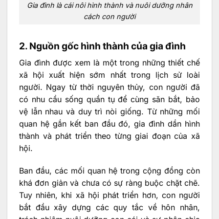
Gia đình là cái nôi hình thành và nuôi dưỡng nhân
cách con người
2. Nguồn gốc hình thành của gia đình
Gia đình được xem là một trong những thiết chế
xã hội xuất hiện sớm nhất trong lịch sử loài
người. Ngay từ thời nguyên thủy, con người đã
có nhu cầu sống quần tụ để cùng săn bắt, bảo
vệ lẫn nhau và duy trì nòi giống. Từ những mối
quan hệ gắn kết ban đầu đó, gia đình dần hình
thành và phát triển theo từng giai đoạn của xã
hội.
Ban đầu, các mối quan hệ trong cộng đồng còn
khá đơn giản và chưa có sự ràng buộc chặt chẽ.
Tuy nhiên, khi xã hội phát triển hơn, con người
bắt đầu xây dựng các quy tắc về hôn nhân,