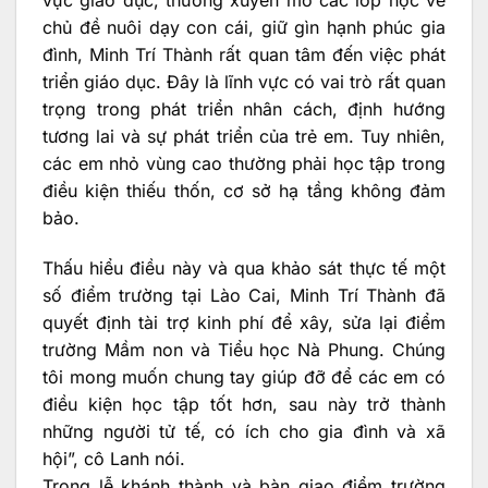
vực giáo dục, thường xuyên mở các lớp học về
chủ đề nuôi dạy con cái, giữ gìn hạnh phúc gia
đình, Minh Trí Thành rất quan tâm đến việc phát
triển giáo dục. Đây là lĩnh vực có vai trò rất quan
trọng trong phát triển nhân cách, định hướng
tương lai và sự phát triển của trẻ em. Tuy nhiên,
các em nhỏ vùng cao thường phải học tập trong
điều kiện thiếu thốn, cơ sở hạ tầng không đảm
bảo.
Thấu hiểu điều này và qua khảo sát thực tế một
số điểm trường tại Lào Cai, Minh Trí Thành đã
quyết định tài trợ kinh phí để xây, sửa lại điểm
trường Mầm non và Tiểu học Nà Phung. Chúng
tôi mong muốn chung tay giúp đỡ để các em có
điều kiện học tập tốt hơn, sau này trở thành
những người tử tế, có ích cho gia đình và xã
hội”, cô Lanh nói.
Trong lễ khánh thành và bàn giao điểm trường