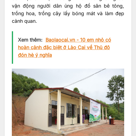
vận động người dân ủng hộ đổ sân bê tông,
trồng hoa, trồng cây lấy bóng mát và làm đẹp
cảnh quan.
Xem thêm:
Baolaocai.vn - 10 em nhỏ có
hoàn cảnh đặc biệt ở Lào Cai về Thủ đô
đón hè ý nghĩa