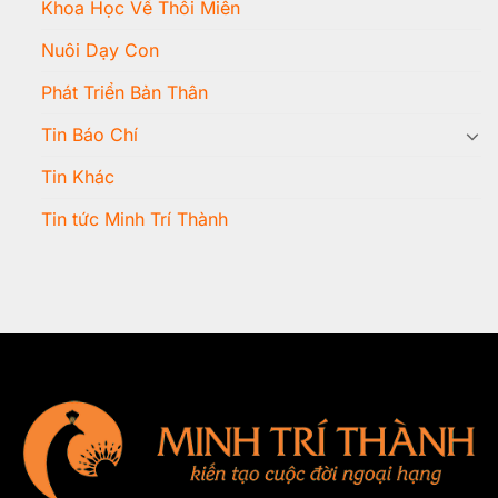
Khoa Học Về Thôi Miên
Nuôi Dạy Con
Phát Triển Bản Thân
Tin Báo Chí
Tin Khác
Tin tức Minh Trí Thành