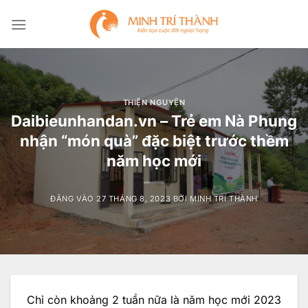
Bỏ
qua
nội
dung
THIỆN NGUYỆN
Daibieunhandan.vn – Trẻ em Nà Phung
nhận “món quà” đặc biệt trước thềm
năm học mới
ĐĂNG VÀO
27 THÁNG 8, 2023
BỞI
MINH TRÍ THÀNH
Chỉ còn khoảng 2 tuần nữa là năm học mới 2023