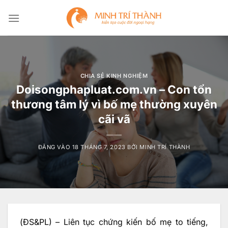
Bỏ
qua
nội
dung
CHIA SẺ KINH NGHIỆM
Doisongphapluat.com.vn – Con tổn
thương tâm lý vì bố mẹ thường xuyên
cãi vã​
ĐĂNG VÀO
18 THÁNG 7, 2023
BỞI
MINH TRÍ THÀNH
(ĐS&PL) – Liên tục chứng kiến bố mẹ to tiếng,