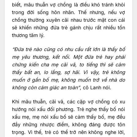
biết, mâu thuẫn vợ chồng là điều khó tránh khỏi
trong đời sống hôn nhân. Thế nhưng, nếu vợ
chồng thường xuyên cãi nhau trước mặt con cái
sẽ khiến những đứa trẻ gánh chịu rất nhiều tổn
thương tâm lý.
“Đứa trẻ nào cũng có nhu cầu rất lớn là thấy bố
mẹ yêu thương, kết nối. Một đứa trẻ hay phải
chứng kiến cha mẹ cãi vã, to tiếng thì sẽ cảm
thấy bất an, lo lắng, sợ hãi. Vì vậy, trẻ không
muốn ở gần bố mẹ, không muốn trở về nhà do
không còn cảm giác an toàn”
, cô Lanh nói.
Khi mâu thuẫn, cãi vã, các cặp vợ chồng có xu
hướng nói xấu đối phương. Trẻ nghe thấy bố nói
xấu mẹ, mẹ nói xấu bố sẽ cảm thấy bố, mẹ đều
đầy những nhược điểm, không đáng được tôn
trọng. Vì thế, trẻ có thể trở nên không nghe lời,