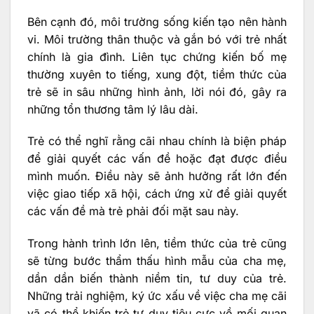
Bên cạnh đó, môi trường sống kiến tạo nên hành
vi. Môi trường thân thuộc và gắn bó với trẻ nhất
chính là gia đình. Liên tục chứng kiến bố mẹ
thường xuyên to tiếng, xung đột, tiềm thức của
trẻ sẽ in sâu những hình ảnh, lời nói đó, gây ra
những tổn thương tâm lý lâu dài.
Trẻ có thể nghĩ rằng cãi nhau chính là biện pháp
để giải quyết các vấn đề hoặc đạt được điều
mình muốn. Điều này sẽ ảnh hưởng rất lớn đến
việc giao tiếp xã hội, cách ứng xử để giải quyết
các vấn đề mà trẻ phải đối mặt sau này.
Trong hành trình lớn lên, tiềm thức của trẻ cũng
sẽ từng bước thẩm thấu hình mẫu của cha mẹ,
dần dần biến thành niềm tin, tư duy của trẻ.
Những trải nghiệm, ký ức xấu về việc cha mẹ cãi
vã có thể khiến trẻ tư duy tiêu cực về mối quan