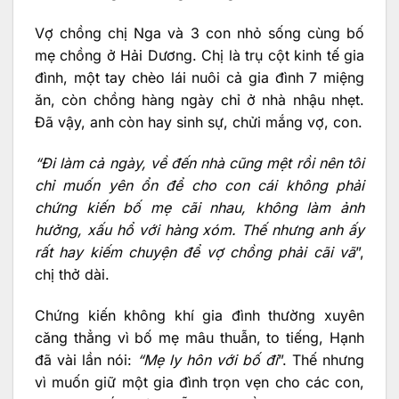
Vợ chồng chị Nga và 3 con nhỏ sống cùng bố
mẹ chồng ở Hải Dương. Chị là trụ cột kinh tế gia
đình, một tay chèo lái nuôi cả gia đình 7 miệng
ăn, còn chồng hàng ngày chỉ ở nhà nhậu nhẹt.
Đã vậy, anh còn hay sinh sự, chửi mắng vợ, con.
“Đi làm cả ngày, về đến nhà cũng mệt rồi nên tôi
chỉ muốn yên ổn để cho con cái không phải
chứng kiến bố mẹ cãi nhau, không làm ảnh
hưởng, xấu hổ với hàng xóm. Thế nhưng anh ấy
rất hay kiếm chuyện để vợ chồng phải cãi vã
”,
chị thở dài.
Chứng kiến không khí gia đình thường xuyên
căng thẳng vì bố mẹ mâu thuẫn, to tiếng, Hạnh
đã vài lần nói:
“Mẹ ly hôn với bố đi
”. Thế nhưng
vì muốn giữ một gia đình trọn vẹn cho các con,