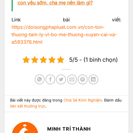
con yêu sớm, cha mẹ nên làm gì?
Link bài viết:
https://doisongphapluat.com.vn/con-ton-
thuong-tam-ly-vi-bo-me-thuong-xuyen-cai-va-
a583376.html
5/5 - (1 bình chọn)
Bài viết này được đăng trong
Chia Sẻ Kinh Nghiệm
. Đánh dấu
liên kết thường trực
.
MINH TRÍ THÀNH