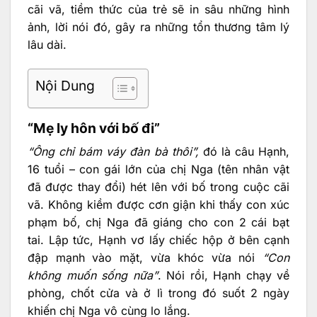
cãi vã, tiềm thức của trẻ sẽ in sâu những hình
ảnh, lời nói đó, gây ra những tổn thương tâm lý
lâu dài.
Nội Dung
“Mẹ ly hôn với bố đi”
“Ông chỉ bám váy đàn bà thôi”,
đó là câu Hạnh,
16 tuổi – con gái lớn của chị Nga (tên nhân vật
đã được thay đổi) hét lên với bố trong cuộc cãi
vã. Không kiềm được cơn giận khi thấy con xúc
phạm bố, chị Nga đã giáng cho con 2 cái bạt
tai. Lập tức, Hạnh vơ lấy chiếc hộp ở bên cạnh
đập mạnh vào mặt, vừa khóc vừa nói
“Con
không muốn sống nữa”
. Nói rồi, Hạnh chạy về
phòng, chốt cửa và ở lì trong đó suốt 2 ngày
khiến chị Nga vô cùng lo lắng.