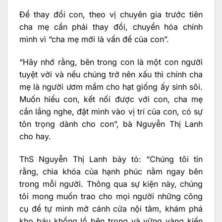
Để thay đổi con, theo vị chuyên gia trước tiên
cha mẹ cần phải thay đổi, chuyển hóa chính
mình vì “cha mẹ mới là vấn đề của con”.
“Hãy nhớ rằng, bên trong con là một con người
tuyệt vời và nếu chúng trở nên xấu thì chính cha
mẹ là người ươm mầm cho hạt giống ấy sinh sôi.
Muốn hiểu con, kết nối được với con, cha mẹ
cần lắng nghe, đặt mình vào vị trí của con, có sự
tôn trọng dành cho con”, bà Nguyễn Thị Lanh
cho hay.
ThS Nguyễn Thị Lanh bày tỏ: “Chúng tôi tin
rằng, chìa khóa của hạnh phúc nằm ngay bên
trong mỗi người. Thông qua sự kiện này, chúng
tôi mong muốn trao cho mọi người những công
cụ để tự mình mở cánh cửa nội tâm, khám phá
kho báu khổng lồ bên trong và vững vàng kiến