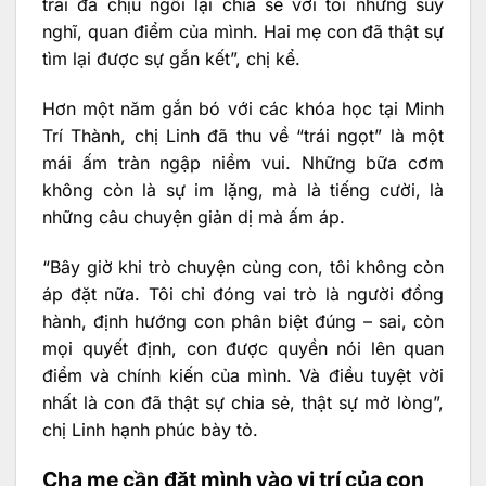
trai đã chịu ngồi lại chia sẻ với tôi những suy
nghĩ, quan điểm của mình. Hai mẹ con đã thật sự
tìm lại được sự gắn kết”, chị kể.
Hơn một năm gắn bó với các khóa học tại Minh
Trí Thành, chị Linh đã thu về “trái ngọt” là một
mái ấm tràn ngập niềm vui. Những bữa cơm
không còn là sự im lặng, mà là tiếng cười, là
những câu chuyện giản dị mà ấm áp.
“Bây giờ khi trò chuyện cùng con, tôi không còn
áp đặt nữa. Tôi chỉ đóng vai trò là người đồng
hành, định hướng con phân biệt đúng – sai, còn
mọi quyết định, con được quyền nói lên quan
điểm và chính kiến của mình. Và điều tuyệt vời
nhất là con đã thật sự chia sẻ, thật sự mở lòng”,
chị Linh hạnh phúc bày tỏ.
Cha mẹ cần đặt mình vào vị trí của con