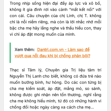
Trong nhịp sống hiện đại đầy áp lực và xô bồ,
không ít gia đình rơi vào cảnh “mất kết nối” với
con cái. Câu chuyện của chị Linh, chị T. không
chỉ là nỗi niềm riêng, mà còn là lời nhắc nhở mỗi
bậc cha mẹ hãy lắng nghe và thấu hiểu con, thay
vì chỉ áp đặt mong muốn của mình.
Xem thêm:
Dantri.com.vn - Làm sao để
vượt qua nỗi đau khi bị chồng phản bội?
Thạc sĩ Tâm lý, Chuyên gia Trị liệu tâm trí
Nguyễn Thị Lanh cho biết, không có đứa trẻ nào
muốn bướng bỉnh, hư hỏng. Do các con từng bị
cha mẹ kiểm soát, áp đặt, mắng mỏ, so sánh,
không được ghi nhận nên tổn thương, nghĩ rằng
cha mẹ không hiểu mình, từ đó có những hành vi
chống đối hoặc ngày càng xa cách cha mẹ…