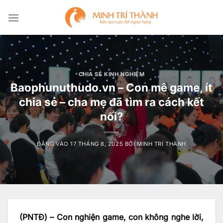
Bỏ
qua
nội
dung
CHIA SẺ KINH NGHIỆM
Baophunuthudo.vn – Con mê game, ít
chia sẻ – cha mẹ đã tìm ra cách kết
nối?
ĐĂNG VÀO
17 THÁNG 8, 2025
BỞI
MINH TRÍ THÀNH
(PNTĐ) – Con nghiện game, con không nghe lời,