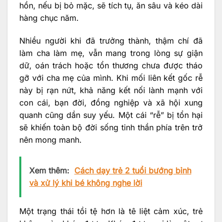
hồn, nếu bị bỏ mặc, sẽ tích tụ, ăn sâu và kéo dài
hàng chục năm.
Nhiều người khi đã trưởng thành, thậm chí đã
làm cha làm mẹ, vẫn mang trong lòng sự giận
dữ, oán trách hoặc tổn thương chưa được tháo
gỡ với cha mẹ của mình. Khi mối liên kết gốc rễ
này bị rạn nứt, khả năng kết nối lành mạnh với
con cái, bạn đời, đồng nghiệp và xã hội xung
quanh cũng dần suy yếu. Một cái “rễ” bị tổn hại
sẽ khiến toàn bộ đời sống tinh thần phía trên trở
nên mong manh.
Xem thêm:
Cách dạy trẻ 2 tuổi bướng bỉnh
và xử lý khi bé không nghe lời
Một trạng thái tồi tệ hơn là tê liệt cảm xúc, trẻ