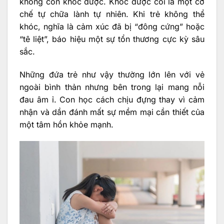
không còn khóc được. Khóc được coi là một cơ
chế tự chữa lành tự nhiên. Khi trẻ không thể
khóc, nghĩa là cảm xúc đã bị “đông cứng” hoặc
“tê liệt”, báo hiệu một sự tổn thương cực kỳ sâu
sắc.
Những đứa trẻ như vậy thường lớn lên với vẻ
ngoài bình thản nhưng bên trong lại mang nỗi
đau âm ỉ. Con học cách chịu đựng thay vì cảm
nhận và dần đánh mất sự mềm mại cần thiết của
một tâm hồn khỏe mạnh.