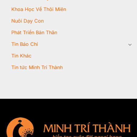
Khoa Học Về Thôi Miên
Nuôi Dạy Con
Phát Triển Bản Thân
Tin Báo Chí
Tin Khác
Tin tức Minh Trí Thành