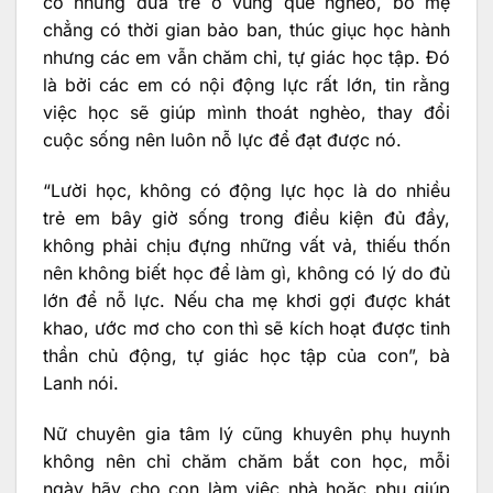
có những đứa trẻ ở vùng quê nghèo, bố mẹ
chẳng có thời gian bảo ban, thúc giục học hành
nhưng các em vẫn chăm chỉ, tự giác học tập. Đó
là bởi các em có nội động lực rất lớn, tin rằng
việc học sẽ giúp mình thoát nghèo, thay đổi
cuộc sống nên luôn nỗ lực để đạt được nó.
“Lười học, không có động lực học là do nhiều
trẻ em bây giờ sống trong điều kiện đủ đầy,
không phải chịu đựng những vất vả, thiếu thốn
nên không biết học để làm gì, không có lý do đủ
lớn để nỗ lực. Nếu cha mẹ khơi gợi được khát
khao, ước mơ cho con thì sẽ kích hoạt được tinh
thần chủ động, tự giác học tập của con”, bà
Lanh nói.
Nữ chuyên gia tâm lý cũng khuyên phụ huynh
không nên chỉ chăm chăm bắt con học, mỗi
ngày hãy cho con làm việc nhà hoặc phụ giúp