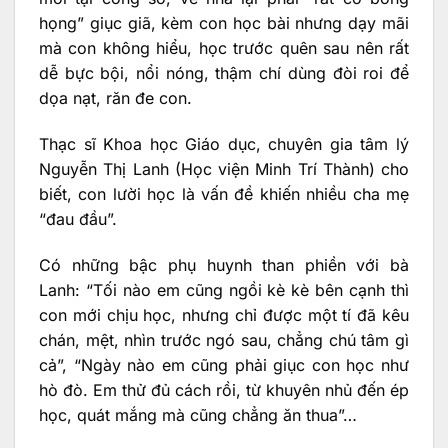
họng” giục giã, kèm con học bài nhưng dạy mãi
mà con không hiểu, học trước quên sau nên rất
dễ bực bội, nổi nóng, thậm chí dùng đòi roi để
dọa nạt, răn đe con.
Thạc sĩ Khoa học Giáo dục, chuyên gia tâm lý
Nguyễn Thị Lanh (Học viện Minh Trí Thành) cho
biết, con lười học là vấn đề khiến nhiều cha mẹ
“đau đầu”.
Có những bậc phụ huynh than phiền với bà
Lanh: “Tối nào em cũng ngồi kè kè bên cạnh thì
con mới chịu học, nhưng chỉ được một tí đã kêu
chán, mệt, nhìn trước ngó sau, chẳng chú tâm gì
cả”, “Ngày nào em cũng phải giục con học như
hò đò. Em thử đủ cách rồi, từ khuyên nhủ đến ép
học, quát mắng mà cũng chẳng ăn thua”…