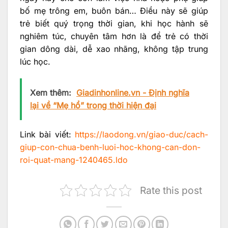
bố mẹ trông em, buôn bán… Điều này sẽ giúp
trẻ biết quý trọng thời gian, khi học hành sẽ
nghiêm túc, chuyên tâm hơn là để trẻ có thời
gian dông dài, dễ xao nhãng, không tập trung
lúc học.
Xem thêm:
Giadinhonline.vn - Định nghĩa
lại về “Mẹ hổ” trong thời hiện đại
Link bài viết:
https://laodong.vn/giao-duc/cach-
giup-con-chua-benh-luoi-hoc-khong-can-don-
roi-quat-mang-1240465.ldo
Rate this post