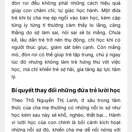
đòn roi đều không phải những cách hiệu quả
giúp con chăm chỉ, tự giác học hành. Một đứa
trẻ khi bị cha mẹ ép ngồi vào bàn học, kèm cặp
từng ly từng tí thường cảm thấy lo lắng, căng
thẳng do sợ làm sai, nói sai sẽ bị mắng. Chưa
kể, lâu dần trẻ trở nên thụ động, chỉ học khi có
người thúc giục, giám sát bên cạnh. Còn mắng
mỏ, đòn roi có thể giúp trẻ tập trung, chú ý ngay
lúc đó nhưng không làm trẻ hứng thú với việc
học, mà chỉ khiến trẻ sợ hãi, gia tăng áp lực tâm
lý.
Bí quyết thay đổi những đứa trẻ lười học
Theo ThS Nguyễn Thị Lanh, ở sâu trong tâm
thức của cha mẹ thường có những nỗi lo sợ như
học kém sau này sẽ khổ, nghèo, thất bại… Hành
vi lười học của con chính là bối cảnh kích hoạt
những nỗi sợ đó, khiến cha mẹ dễ nổi nóng với