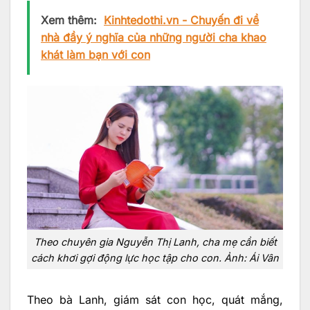
Xem thêm:
Kinhtedothi.vn - Chuyến đi về
nhà đầy ý nghĩa của những người cha khao
khát làm bạn với con
Theo chuyên gia Nguyễn Thị Lanh, cha mẹ cần biết
cách khơi gợi động lực học tập cho con. Ảnh: Ái Vân
Theo bà Lanh, giám sát con học, quát mắng,