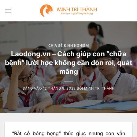
Bỏ
qua
nội
dung
CHIA SẺ KINH NGHIỆM
Laodong.vn – Cách giúp con “chữa
bệnh” lười học không cần đòn roi, quát
mắng
ĐĂNG VÀO
12 THÁNG 9, 2023
BỞI
MINH TRÍ THÀNH
“Rát cổ bỏng họng” thúc giục nhưng con vẫn