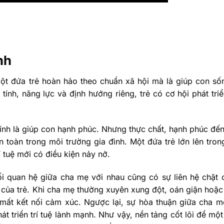
nh
một đứa trẻ hoàn hảo theo chuẩn xã hội mà là giúp con s
ính, năng lực và định hướng riêng, trẻ có cơ hội phát triển
hính là giúp con hạnh phúc. Nhưng thực chất, hạnh phúc đế
 toàn trong môi trường gia đình. Một đứa trẻ lớn lên tro
í tuệ mới có điều kiện nảy nở.
 quan hệ giữa cha mẹ với nhau cũng có sự liên hệ chặt 
 của trẻ. Khi cha mẹ thường xuyên xung đột, oán giận hoặc
à mất kết nối cảm xúc. Ngược lại, sự hòa thuận giữa cha m
t triển trí tuệ lành mạnh. Như vậy, nền tảng cốt lõi để một