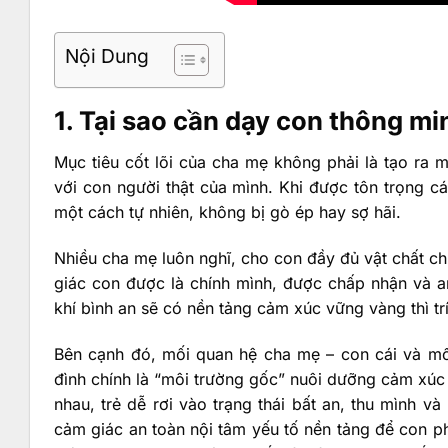
Nội Dung
1. Tại sao cần dạy con thông mi
Mục tiêu cốt lõi của cha mẹ không phải là tạo ra 
với con người thật của mình. Khi được tôn trọng cá t
một cách tự nhiên, không bị gò ép hay sợ hãi.
Nhiều cha mẹ luôn nghĩ, cho con đầy đủ vật chất c
giác con được là chính mình, được chấp nhận và an
khí bình an sẽ có nền tảng cảm xúc vững vàng thì tr
Bên cạnh đó, mối quan hệ cha mẹ – con cái và mối
đình chính là “môi trường gốc” nuôi dưỡng cảm xúc
nhau, trẻ dễ rơi vào trạng thái bất an, thu mình v
cảm giác an toàn nội tâm yếu tố nền tảng để con phá