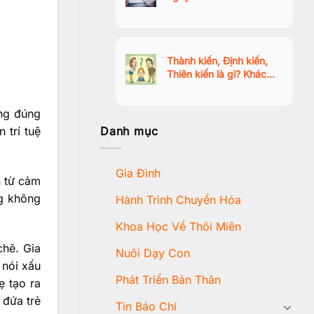
vượt qua trạng thái thờ
ơ, mất động lực
Thành kiến, Định kiến,
Thiên kiến là gì? Khác
nhau như thế nào?
ống đúng
Danh mục
 trí tuệ
Gia Đình
n từ cảm
ng không
Hành Trình Chuyển Hóa
Khoa Học Về Thôi Miên
chẽ. Gia
Nuôi Dạy Con
 nói xấu
Phát Triển Bản Thân
ẹ tạo ra
 đứa trẻ
Tin Báo Chí