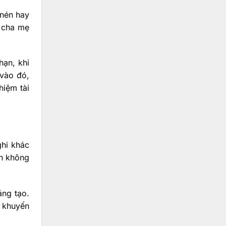
 nén hay
i cha mẹ
hạn, khi
 vào đó,
hiệm tài
ghi khác
nh không
áng tạo.
à khuyến