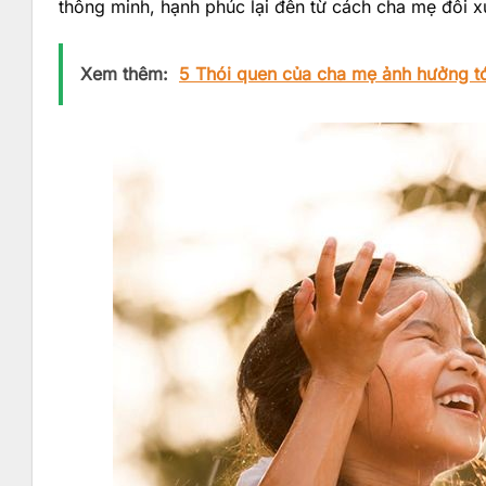
thông minh, hạnh phúc lại đến từ cách cha mẹ đối 
Xem thêm:
5 Thói quen của cha mẹ ảnh hưởng tới