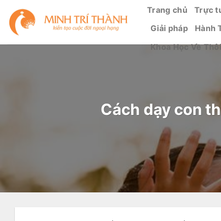
Bỏ
Trang chủ
Trực t
qua
Giải pháp
Hành 
nội
dung
Khoa Học Về Thô
Cách dạy con th