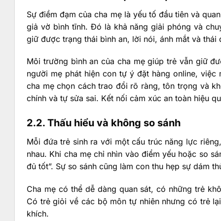
Sự điềm đạm của cha mẹ là yếu tố đầu tiên và quan
giả vờ bình tĩnh. Đó là khả năng giải phóng và ch
giữ được trạng thái bình an, lời nói, ánh mắt và thá
Môi trường bình an của cha mẹ giúp trẻ vẫn giữ đư
người mẹ phát hiện con tự ý đặt hàng online, việc
cha mẹ chọn cách trao đổi rõ ràng, tôn trọng và kh
chính và tự sửa sai. Kết nối cảm xúc an toàn hiệu q
2.2. Thấu hiểu và không so sánh
Mỗi đứa trẻ sinh ra với một cấu trúc năng lực riêng
nhau. Khi cha mẹ chỉ nhìn vào điểm yếu hoặc so sán
đủ tốt”. Sự so sánh cũng làm con thu hẹp sự dám th
Cha mẹ có thể dễ dàng quan sát, có những trẻ khôn
Có trẻ giỏi về các bộ môn tự nhiên nhưng có trẻ l
khích.