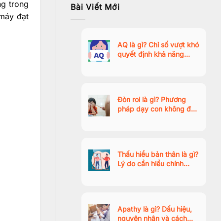
ng trong
Bài Viết Mới
 máy đạt
AQ là gì? Chỉ số vượt khó
quyết định khả năng
thành công trong thời đại
AI
Đòn roi là gì? Phương
pháp dạy con không đòn
roi tích cực, giúp trẻ hợp
tác tự nhiên
Thấu hiểu bản thân là gì?
Lý do cần hiểu chính
mình? Ý nghĩa và cách
thực hiện
Apathy là gì? Dấu hiệu,
nguyên nhân và cách