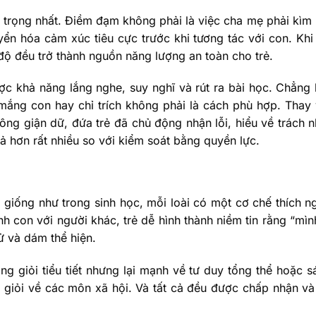
 trọng nhất. Điềm đạm không phải là việc cha mẹ phải kìm
uyển hóa cảm xúc tiêu cực trước khi tương tác với con. Kh
i độ đều trở thành nguồn năng lượng an toàn cho trẻ.
ợc khả năng lắng nghe, suy nghĩ và rút ra bài học. Chẳng 
 mắng con hay chỉ trích không phải là cách phù hợp. Thay
ông giận dữ, đứa trẻ đã chủ động nhận lỗi, hiểu về trách n
uả hơn rất nhiều so với kiểm soát bằng quyền lực.
, giống như trong sinh học, mỗi loài có một cơ chế thích n
h con với người khác, trẻ dễ hình thành niềm tin rằng “mì
ử và dám thể hiện.
g giỏi tiểu tiết nhưng lại mạnh về tư duy tổng thể hoặc s
ại giỏi về các môn xã hội. Và tất cả đều được chấp nhận v