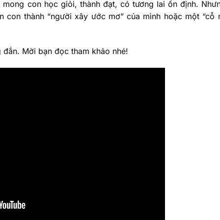
ong con học giỏi, thành đạt, có tương lai ổn định. Như
biến con thành “người xây ước mơ” của mình hoặc một “cỗ
g đắn. Mời bạn đọc tham khảo nhé!