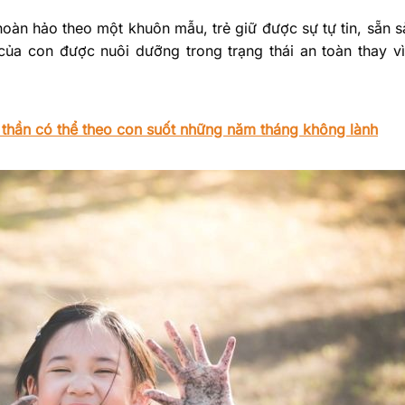
oàn hảo theo một khuôn mẫu, trẻ giữ được sự tự tin, sẵn 
ệ của con được nuôi dưỡng trong trạng thái an toàn thay vì
 thần có thể theo con suốt những năm tháng không lành