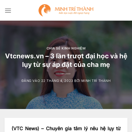
Bỏ
qua
nội
dung
CHIA SẺ KINH NGHIỆM
Vtcnews.vn – 3 lần trượt đại học và hệ
lụy từ sự áp đặt của cha mẹ
ĐĂNG VÀO
22 THÁNG 4, 2023
BỞI
MINH TRÍ THÀNH
(VTC News) – Chuyên gia tâm lý nêu hệ lụy từ