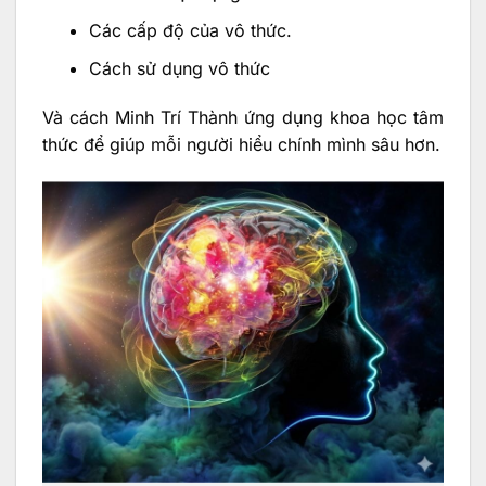
Các cấp độ của vô thức.
Cách sử dụng vô thức
Và cách Minh Trí Thành ứng dụng khoa học tâm
thức để giúp mỗi người hiểu chính mình sâu hơn.