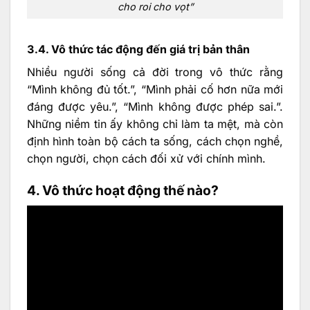
cho roi cho vọt”
3.4. Vô thức tác động đến giá trị bản thân
Nhiều người sống cả đời trong vô thức rằng
“Mình không đủ tốt.”, “Mình phải cố hơn nữa mới
đáng được yêu.”, “Mình không được phép sai.”.
Những niềm tin ấy không chỉ làm ta mệt, mà còn
định hình toàn bộ cách ta sống, cách chọn nghề,
chọn người, chọn cách đối xử với chính mình.
4. Vô thức hoạt động thế nào?