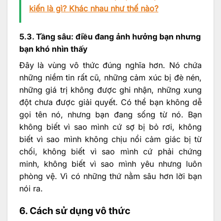
kiến là gì? Khác nhau như thế nào?
5.3. Tầng sâu: điều đang ảnh hưởng bạn nhưng
bạn khó nhìn thấy
Đây là vùng vô thức đúng nghĩa hơn. Nó chứa
những niềm tin rất cũ, những cảm xúc bị đè nén,
những giá trị không được ghi nhận, những xung
đột chưa được giải quyết. Có thể bạn không dễ
gọi tên nó, nhưng bạn đang sống từ nó. Bạn
không biết vì sao mình cứ sợ bị bỏ rơi, không
biết vì sao mình không chịu nổi cảm giác bị từ
chối, không biết vì sao mình cứ phải chứng
minh, không biết vì sao mình yêu nhưng luôn
phòng vệ. Vì có những thứ nằm sâu hơn lời bạn
nói ra.
6. Cách sử dụng vô thức