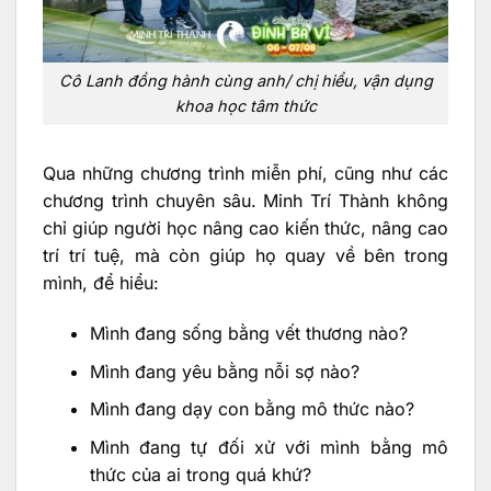
Cô Lanh đồng hành cùng anh/ chị hiểu, vận dụng
khoa học tâm thức
Qua những chương trình miễn phí, cũng như các
chương trình chuyên sâu. Minh Trí Thành không
chỉ giúp người học nâng cao kiến thức, nâng cao
trí trí tuệ, mà còn giúp họ quay về bên trong
mình, để hiểu:
Mình đang sống bằng vết thương nào?
Mình đang yêu bằng nỗi sợ nào?
Mình đang dạy con bằng mô thức nào?
Mình đang tự đối xử với mình bằng mô
thức của ai trong quá khứ?