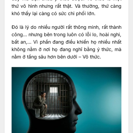
thứ vô hình nhưng rất thật. Và thường, thứ càng
khó thấy lại càng có sức chi phối lớn.
Đó là lý do nhiều người rất thông minh, rất thành
công… nhưng bên trong luôn có lỗi lo, hoài nghi,
bất an,… Vì phần đang điều khiển họ nhiều nhất
không nằm ở nơi họ đang nghĩ bằng ý thức, mà
nằm ở tầng sâu hơn bên dưới – Vô thức.