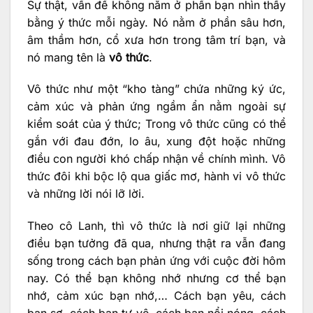
Sự thật, vấn đề không nằm ở phần bạn nhìn thấy
bằng ý thức mỗi ngày. Nó nằm ở phần sâu hơn,
âm thầm hơn, cổ xưa hơn trong tâm trí bạn, và
nó mang tên là
vô thức
.
Vô thức như một “kho tàng” chứa những ký ức,
cảm xúc và phản ứng ngầm ẩn nằm ngoài sự
kiểm soát của ý thức; Trong vô thức cũng có thể
gắn với đau đớn, lo âu, xung đột hoặc những
điều con người khó chấp nhận về chính mình. Vô
thức đôi khi bộc lộ qua giấc mơ, hành vi vô thức
và những lời nói lỡ lời.
Theo cô Lanh, thì vô thức là nơi giữ lại những
điều bạn tưởng đã qua, nhưng thật ra vẫn đang
sống trong cách bạn phản ứng với cuộc đời hôm
nay. Có thể bạn không nhớ nhưng cơ thể bạn
nhớ, cảm xúc bạn nhớ,… Cách bạn yêu, cách