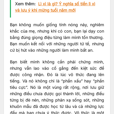
Xem thêm:
Lì xì là gì? Ý nghĩa số tiền lì xì
và lưu ý khi mừng tuổi năm mới
Bạn không muốn giống tính nóng nảy, nghiêm
khắc của mẹ, nhưng khi có con, bạn lại dạy con
bằng đúng giọng điệu từng làm mình tổn thương.
Bạn muốn kết nối với những người tử tế, nhưng
cứ bị hút vào những người làm mình bất an.
Bạn biết mình không cần phải chứng minh,
nhưng vẫn lao vào cố gắng đến kiệt sức để
được công nhận. Đó là lúc vô thức đang lên
tiếng. Và nó không chỉ là “phần xấu” hay “phần
tiêu cực”. Nó là một vùng rất rộng, nơi lưu giữ
những điều chưa được gọi thành lời, những điều
từng bị đè nén, những phản xạ sống sót, những
khuôn mẫu đã được học từ lâu và cả những lực
đẩy mà bạn chưa ý thức được. Vô thức là một