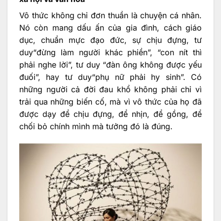
Vô thức không chỉ đơn thuần là chuyện cá nhân.
Nó còn mang dấu ấn của gia đình, cách giáo
dục, chuẩn mực đạo đức, sự chịu đựng, tư
duy“đừng làm người khác phiền”, “con nít thì
phải nghe lời”, tư duy “đàn ông không được yếu
đuối”, hay tư duy“phụ nữ phải hy sinh”. Có
những người cả đời đau khổ không phải chỉ vì
trải qua những biến cố, mà vì vô thức của họ đã
được dạy để chịu đựng, để nhịn, để gồng, để
chối bỏ chính mình mà tưởng đó là đúng.