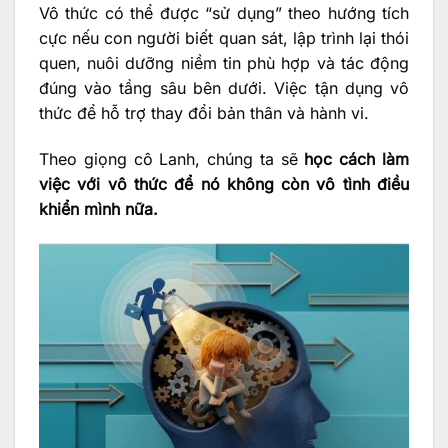
Vô thức có thể được “sử dụng” theo hướng tích
cực nếu con người biết quan sát, lập trình lại thói
quen, nuôi dưỡng niềm tin phù hợp và tác động
đúng vào tầng sâu bên dưới. Việc tận dụng vô
thức để hỗ trợ thay đổi bản thân và hành vi.
Theo giọng cô Lanh, chúng ta sẽ
học cách làm
việc với vô thức để nó không còn vô tình điều
khiển mình nữa.