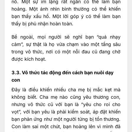
nổ. Một sự im lặng rất ngắn có thể làm bạn
hoảng. Một ánh nhìn bình thường có thể khiến
bạn thấy xấu hổ. Một lời góp ý có thể làm bạn
thấy bị phủ nhận hoàn toàn.
Bề ngoài, mọi người sẽ nghĩ bạn “quá nhạy
cảm”, sự thật là họ vừa chạm vào một tầng sâu
trong vô thức, nơi có một nỗi đau cũ đang chờ
được kích hoạt.
3.3. Vô thức tác động đến cách bạn nuôi dạy
con
Đây là điều khiến nhiều cha mẹ bị mắc kẹt mà
không biết. Cha mẹ nào cũng yêu thương con,
nhưng vô thức cũ với bạn là “yêu cho roi cho
vọt”, với bạn yêu là phải kiểm soát, áp đặt khiến
bạn phản ứng như một người từng bị tổn thương.
Con làm sai một chút, bạn hoảng lên vì mình đã