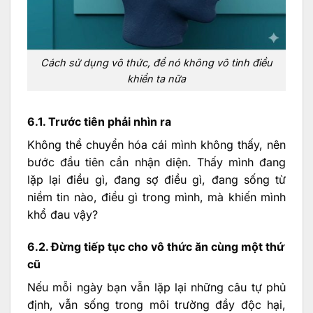
Cách sử dụng vô thức, để nó không vô tình điều
khiển ta nữa
6.1. Trước tiên phải nhìn ra
Không thể chuyển hóa cái mình không thấy, nên
bước đầu tiên cần nhận diện. Thấy mình đang
lặp lại điều gì, đang sợ điều gì, đang sống từ
niềm tin nào, điều gì trong mình, mà khiến mình
khổ đau vậy?
6.2. Đừng tiếp tục cho vô thức ăn cùng một thứ
cũ
Nếu mỗi ngày bạn vẫn lặp lại những câu tự phủ
định, vẫn sống trong môi trường đầy độc hại,