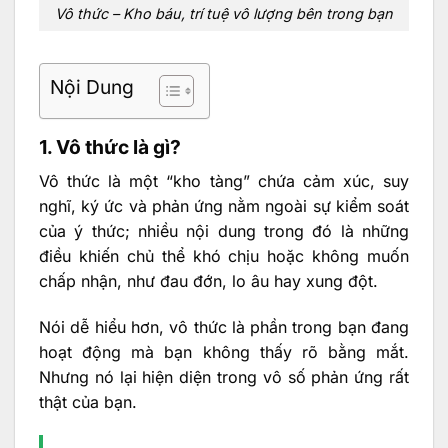
Vô thức – Kho báu, trí tuệ vô lượng bên trong bạn
Nội Dung
1. Vô thức là gì?
Vô thức là một “kho tàng” chứa cảm xúc, suy
nghĩ, ký ức và phản ứng nằm ngoài sự kiểm soát
của ý thức; nhiều nội dung trong đó là những
điều khiến chủ thể khó chịu hoặc không muốn
chấp nhận, như đau đớn, lo âu hay xung đột.
Nói dễ hiểu hơn, vô thức là phần trong bạn đang
hoạt động mà bạn không thấy rõ bằng mắt.
Nhưng nó lại hiện diện trong vô số phản ứng rất
thật của bạn.