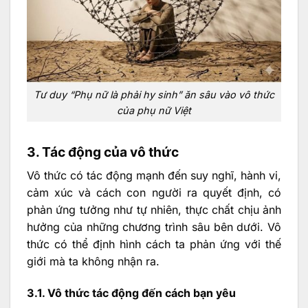
Tư duy “Phụ nữ là phải hy sinh” ăn sâu vào vô thức
của phụ nữ Việt
3. Tác động của vô thức
Vô thức có tác động mạnh đến suy nghĩ, hành vi,
cảm xúc và cách con người ra quyết định, có
phản ứng tưởng như tự nhiên, thực chất chịu ảnh
hưởng của những chương trình sâu bên dưới. Vô
thức có thể định hình cách ta phản ứng với thế
giới mà ta không nhận ra.
3.1. Vô thức tác động đến cách bạn yêu